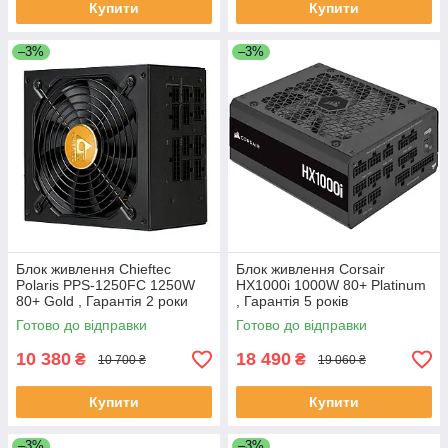
Купити
Купити
–3%
–3%
Блок живлення Chieftec
Блок живлення Corsair
Polaris PPS-1250FC 1250W
HX1000i 1000W 80+ Platinum
80+ Gold , Гарантія 2 роки
, Гарантія 5 років
Готово до відправки
Готово до відправки
10 380
18 490
₴
₴
10 700 ₴
19 060 ₴
Купити
Купити
–3%
–3%