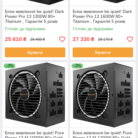
Блок живлення be quiet! Dark
Блок живлення be quiet! Dark
Power Pro 13 1300W 80+
Power Pro 13 1600W 80+
Titanium , Гарантія 5 років
Titanium , Гарантія 5 років
Готово до відправки
Готово до відправки
25 610
27 330
₴
₴
26 400 ₴
28 170 ₴
Купити
Купити
–3%
–3%
Блок живлення be quiet! Pure
Блок живлення be quiet! Pure
Power 12 M 1000W 80+ Gold ,
Power 12 M 1200W 80+ Gold ,