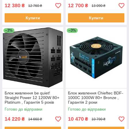
12 380
12 700
₴
₴
12 760 ₴
13 090 ₴
Купити
Купити
–3%
–3%
Блок живлення be quiet!
Блок живлення Chieftec BDF-
Straight Power 12 1200W 80+
1000C 1000W 80+ Bronze ,
Platinum , Гарантія 5 років
Гарантія 2 роки
Готово до відправки
Готово до відправки
14 220
10 470
₴
₴
14 660 ₴
10 790 ₴