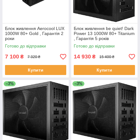
Блок живлення Aerocool LUX
Блок живлення be quiet! Dark
1000W 80+ Gold , Гарантія 2
Power 13 1000W 80+ Titanium
роки
, Гарантія 5 років
Готово до відправки
Готово до відправки
7 100
14 930
₴
₴
7 320 ₴
15 400 ₴
Купити
Купити
–3%
–3%