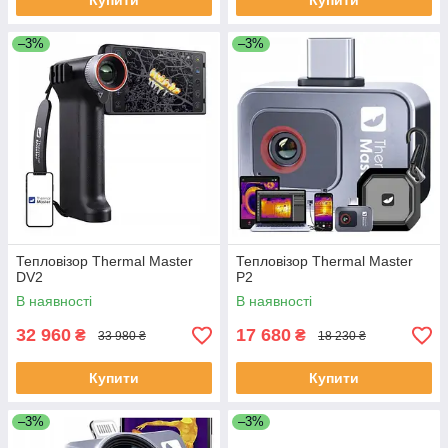
Купити
Купити
–3%
–3%
Тепловізор Thermal Master
Тепловізор Thermal Master
DV2
P2
В наявності
В наявності
32 960
17 680
₴
₴
33 980 ₴
18 230 ₴
Купити
Купити
–3%
–3%