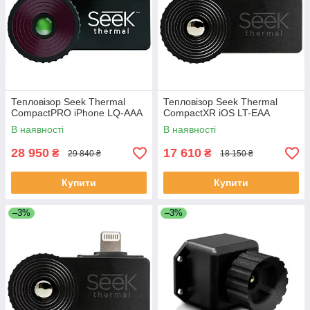
Тепловізор Seek Thermal
Тепловізор Seek Thermal
CompactPRO iPhone LQ-AAA
CompactXR iOS LT-EAA
В наявності
В наявності
28 950
17 610
₴
₴
29 840 ₴
18 150 ₴
Купити
Купити
–3%
–3%