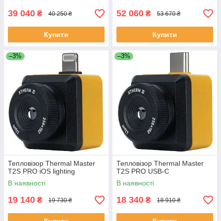
39 040
52 060
₴
₴
40 250 ₴
53 670 ₴
Купити
Купити
–3%
–3%
Тепловізор Thermal Master
Тепловізор Thermal Master
T2S PRO iOS lighting
T2S PRO USB-C
В наявності
В наявності
19 140
18 340
₴
₴
19 730 ₴
18 910 ₴