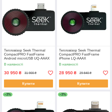
Тепловізор Seek Thermal
Тепловізор Seek Thermal
CompactPRO FastFrame
CompactPRO FastFrame
Android microUSB UQ-AAAX
iPhone LQ-AAAX
В наявності
В наявності
30 950
28 950
₴
₴
31 900 ₴
29 840 ₴
Купити
Купити
–3%
–3%