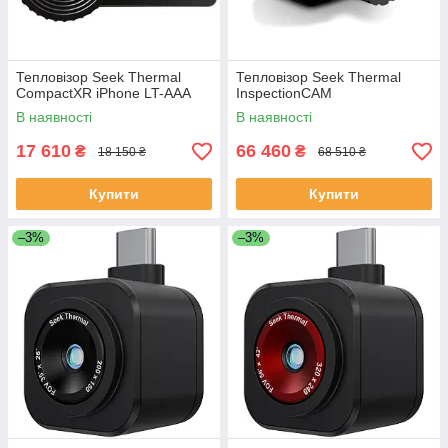
Тепловізор Seek Thermal
Тепловізор Seek Thermal
CompactXR iPhone LT-AAA
InspectionCAM
В наявності
В наявності
17 610
66 460
₴
₴
18 150 ₴
68 510 ₴
Купити
Купити
–3%
–3%