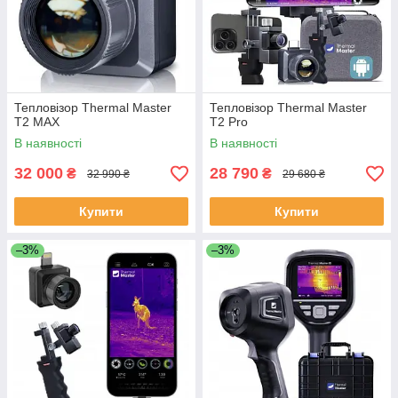
Тепловізор Thermal Master
Тепловізор Thermal Master
T2 MAX
T2 Pro
В наявності
В наявності
32 000
28 790
₴
₴
32 990 ₴
29 680 ₴
Купити
Купити
–3%
–3%