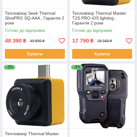
Тепловізор Seek Thermal
Тепловізор Thermal Master
ShotPRO SQ-AAA , Гарантія 2
T2S PRO iOS lighting ,
роки
Гарантія 2 роки
Готово до відправки
Готово до відправки
48 390
17 790
₴
₴
49 890 ₴
18 340 ₴
Купити
Купити
–3%
–3%
Тепловізор Thermal Master