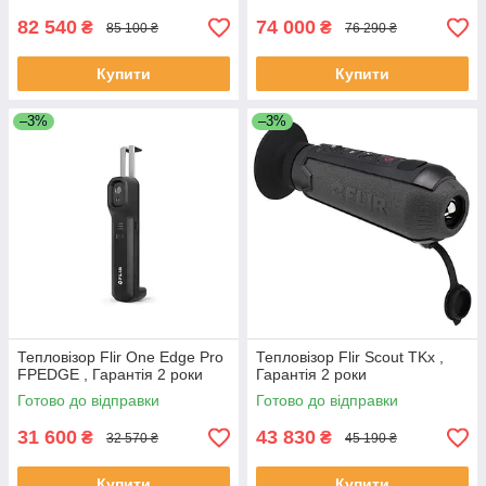
82 540
74 000
₴
₴
85 100 ₴
76 290 ₴
Купити
Купити
–3%
–3%
Тепловізор Flir One Edge Pro
Тепловізор Flir Scout TKx ,
FPEDGE , Гарантія 2 роки
Гарантія 2 роки
Готово до відправки
Готово до відправки
31 600
43 830
₴
₴
32 570 ₴
45 190 ₴
Купити
Купити