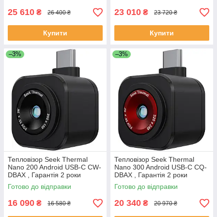
25 610
23 010
₴
₴
26 400 ₴
23 720 ₴
Купити
Купити
–3%
–3%
Тепловізор Seek Thermal
Тепловізор Seek Thermal
Nano 200 Android USB-C CW-
Nano 300 Android USB-C CQ-
DBAX , Гарантія 2 роки
DBAX , Гарантія 2 роки
Готово до відправки
Готово до відправки
16 090
20 340
₴
₴
16 580 ₴
20 970 ₴