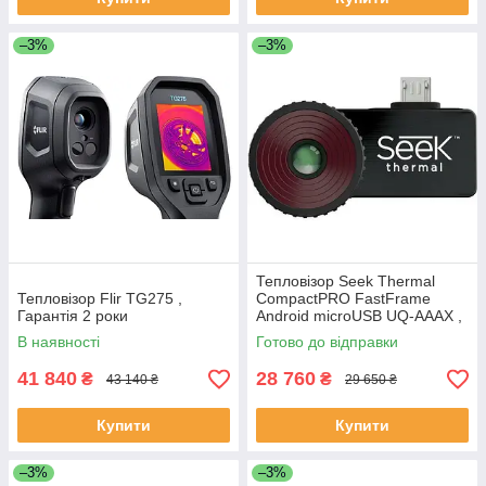
–3%
–3%
Тепловізор Seek Thermal
Тепловізор Flir TG275 ,
CompactPRO FastFrame
Гарантія 2 роки
Android microUSB UQ-AAAX ,
Гарантія 2 роки
В наявності
Готово до відправки
41 840
28 760
₴
₴
43 140 ₴
29 650 ₴
Купити
Купити
–3%
–3%