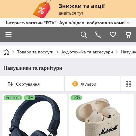
Інтернет-магазин "RTV": Аудіо/відео, побутова та комп'ютер
Товари та послуги
Аудіотехніка та аксесуари
Навушни
Навушники та гарнітури
Сортування
0
Фільтри
Новинка
–3%
–3%