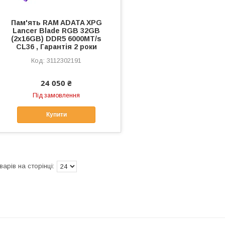
Пам'ять RAM ADATA XPG
Lancer Blade RGB 32GB
(2x16GB) DDR5 6000MT/s
CL36 , Гарантія 2 роки
3112302191
24 050 ₴
Під замовлення
Купити