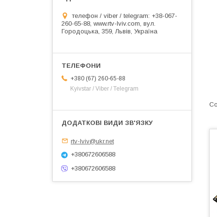
телефон / viber / telegram: +38-067-
260-65-88, www.rtv-lviv.com, вул.
Городоцька, 359, Львів, Україна
+380 (67) 260-65-88
Kyivstar / Viber / Telegram
rtv-lviv@ukr.net
+380672606588
+380672606588