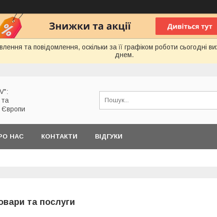
лення та повідомлення, оскільки за її графіком роботи сьогодні 
днем.
V":
 та
з Європи
РО НАС
КОНТАКТИ
ВІДГУКИ
овари та послуги