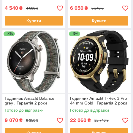
4 540
6 050
₴
₴
4 680 ₴
6 240 ₴
Купити
Купити
–3%
–3%
Годинник Amazfit Balance
Годинник Amazfit T-Rex 3 Pro
grey , Гарантія 2 роки
44 mm Gold , Гарантія 2 роки
Готово до відправки
Готово до відправки
9 070
22 060
₴
₴
9 350 ₴
22 740 ₴