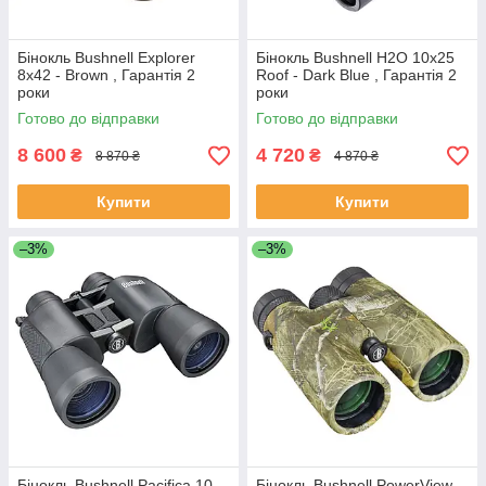
Бінокль Bushnell Explorer
Бінокль Bushnell H2O 10x25
8x42 - Brown , Гарантія 2
Roof - Dark Blue , Гарантія 2
роки
роки
Готово до відправки
Готово до відправки
8 600
4 720
₴
₴
8 870 ₴
4 870 ₴
Купити
Купити
–3%
–3%
Бінокль Bushnell Pacifica 10-
Бінокль Bushnell PowerView