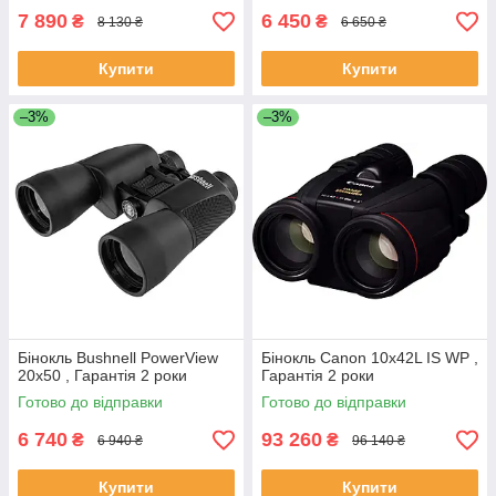
7 890
6 450
₴
₴
8 130 ₴
6 650 ₴
Купити
Купити
–3%
–3%
Бінокль Bushnell PowerView
Бінокль Canon 10x42L IS WP ,
20x50 , Гарантія 2 роки
Гарантія 2 роки
Готово до відправки
Готово до відправки
6 740
93 260
₴
₴
6 940 ₴
96 140 ₴
Купити
Купити