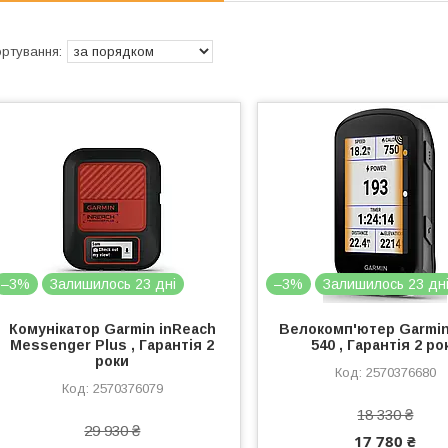
–3%
Залишилось 23 дні
–3%
Залишилось 23 дн
Комунікатор Garmin inReach
Велокомп'ютер Garmi
Messenger Plus , Гарантія 2
540 , Гарантія 2 ро
роки
2570376680
2570376079
18 330 ₴
29 930 ₴
17 780 ₴