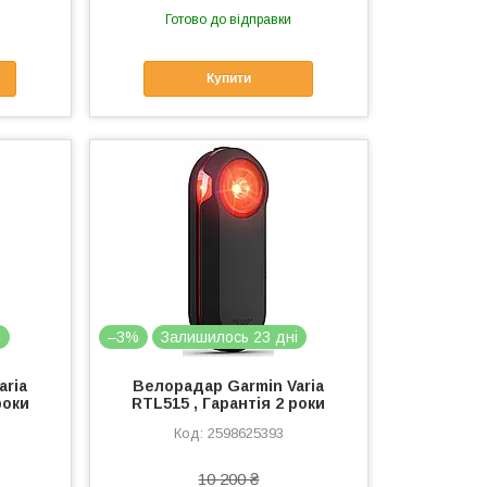
Готово до відправки
Купити
і
–3%
Залишилось 23 дні
aria
Велорадар Garmin Varia
роки
RTL515 , Гарантія 2 роки
2598625393
10 200 ₴