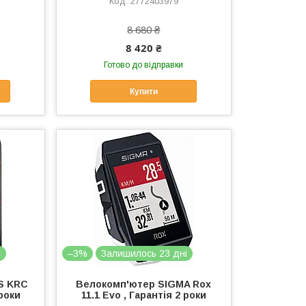
2772403979
8 680 ₴
8 420 ₴
Готово до відправки
Купити
і
–3%
Залишилось 23 дні
S KRC
Велокомп'ютер SIGMA Rox
 роки
11.1 Evo , Гарантія 2 роки