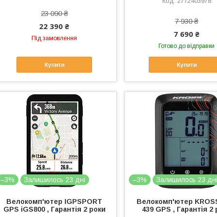
2772403978
23 090 ₴
7 930 ₴
22 390 ₴
7 690 ₴
Під замовлення
Готово до відправки
Купити
Купити
–3%
Залишилось 23 дні
–3%
Залишилось 23 дн
Велокомп'ютер IGPSPORT
Велокомп'ютер KROS
GPS iGS800 , Гарантія 2 роки
439 GPS , Гарантія 2