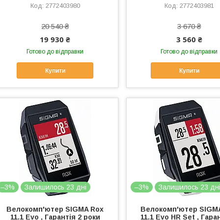
2772403980
2772403981
20 540 ₴
3 670 ₴
19 930 ₴
3 560 ₴
Готово до відправки
Готово до відправки
Купити
Купити
–3%
Залишилось 23 дні
–3%
Залишилось 23 дн
Велокомп'ютер SIGMA Rox
Велокомп'ютер SIGM
11.1 Evo , Гарантія 2 роки
11.1 Evo HR Set , Гара