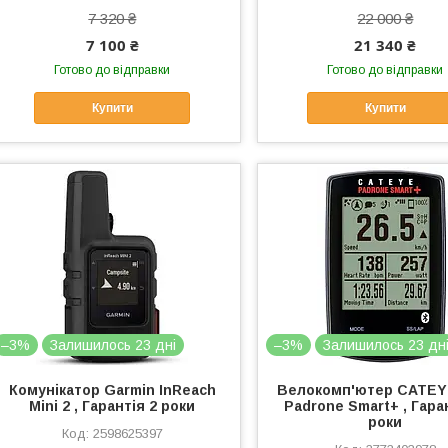
7 320 ₴
22 000 ₴
7 100 ₴
21 340 ₴
Готово до відправки
Готово до відправки
Купити
Купити
–3%
Залишилось 23 дні
–3%
Залишилось 23 дн
Комунікатор Garmin InReach
Велокомп'ютер CATE
Mini 2 , Гарантія 2 роки
Padrone Smart+ , Гара
роки
2598625397