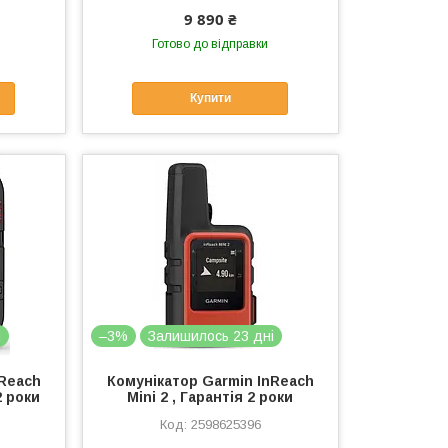
9 890 ₴
Готово до відправки
Купити
і
–3%
Залишилось 23 дні
nReach
Комунікатор Garmin InReach
2 роки
Mini 2 , Гарантія 2 роки
2598625396