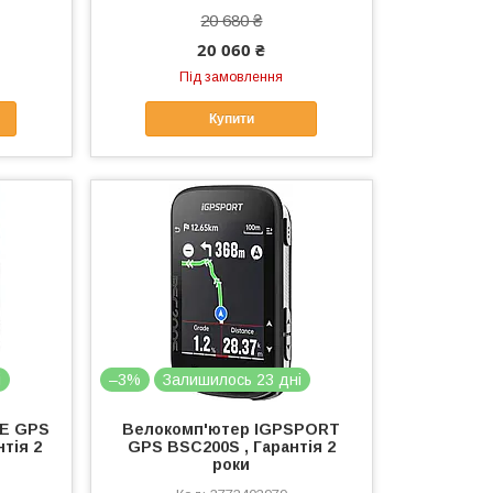
20 680 ₴
20 060 ₴
Під замовлення
Купити
і
–3%
Залишилось 23 дні
YE GPS
Велокомп'ютер IGPSPORT
нтія 2
GPS BSC200S , Гарантія 2
роки