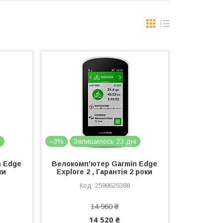
і
–3%
Залишилось 23 дні
n Edge
Велокомп'ютер Garmin Edge
ки
Explore 2 , Гарантія 2 роки
2598625388
14 960 ₴
14 520 ₴