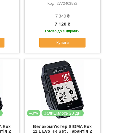
2772403982
7 340 ₴
7 120 ₴
Готово до відправки
Купити
і
–3%
Залишилось 23 дні
A Rox
Велокомп'ютер SIGMA Rox
нтія 2
11.1 Evo HR Set , Гарантія 2