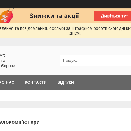
лення та повідомлення, оскільки за її графіком роботи сьогодні 
днем.
V":
 та
з Європи
РО НАС
КОНТАКТИ
ВІДГУКИ
елокомп'ютери