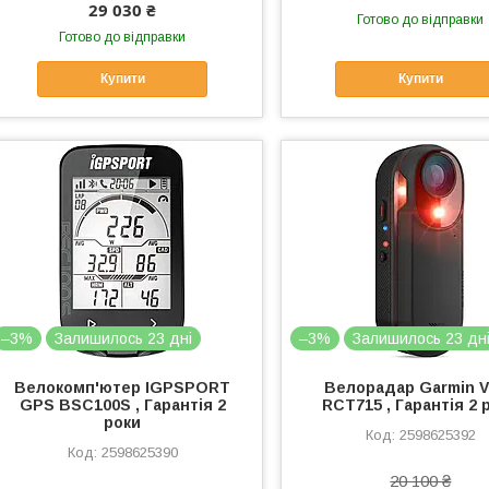
29 030 ₴
Готово до відправки
Готово до відправки
Купити
Купити
–3%
Залишилось 23 дні
–3%
Залишилось 23 дн
Велокомп'ютер IGPSPORT
Велорадар Garmin V
GPS BSC100S , Гарантія 2
RCT715 , Гарантія 2 
роки
2598625392
2598625390
20 100 ₴