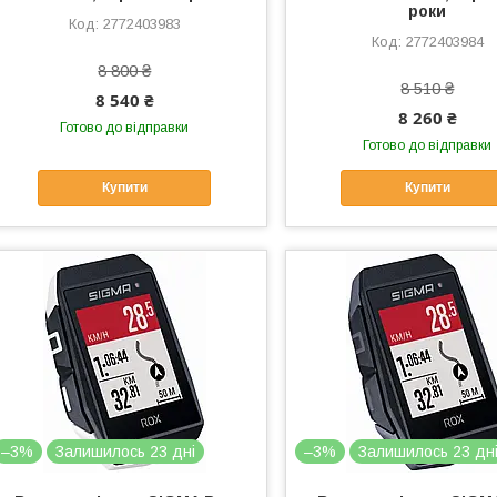
роки
2772403983
2772403984
8 800 ₴
8 510 ₴
8 540 ₴
8 260 ₴
Готово до відправки
Готово до відправки
Купити
Купити
–3%
Залишилось 23 дні
–3%
Залишилось 23 дн