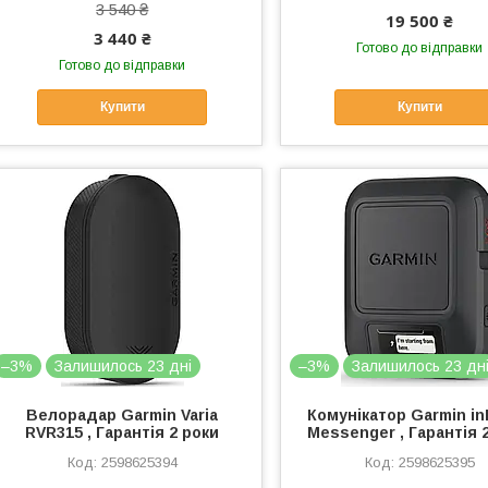
3 540 ₴
19 500 ₴
3 440 ₴
Готово до відправки
Готово до відправки
Купити
Купити
–3%
Залишилось 23 дні
–3%
Залишилось 23 дн
Велорадар Garmin Varia
Комунікатор Garmin i
RVR315 , Гарантія 2 роки
Messenger , Гарантія 
2598625394
2598625395