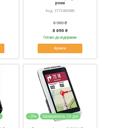
роки
2772403985
8 960 ₴
8 690 ₴
Готово до відправки
Купити
і
–3%
Залишилось 23 дні