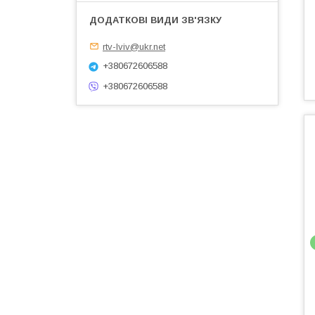
rtv-lviv@ukr.net
+380672606588
+380672606588