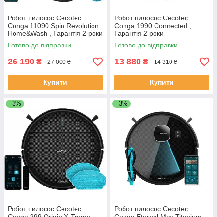
Робот пилосос Cecotec
Робот пилосос Cecotec
Conga 11090 Spin Revolution
Conga 1990 Connected ,
Home&Wash , Гарантія 2 роки
Гарантія 2 роки
Готово до відправки
Готово до відправки
26 190
13 880
₴
₴
27 000 ₴
14 310 ₴
Купити
Купити
–3%
–3%
Робот пилосос Cecotec
Робот пилосос Cecotec
Conga 999 Origin X-Treme ,
Conga Eternal Max Titanium ,