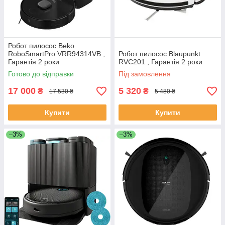
Робот пилосос Beko
RoboSmartPro VRR94314VB ,
Робот пилосос Blaupunkt
Гарантія 2 роки
RVC201 , Гарантія 2 роки
Готово до відправки
Під замовлення
17 000
5 320
₴
₴
17 530 ₴
5 480 ₴
Купити
Купити
–3%
–3%