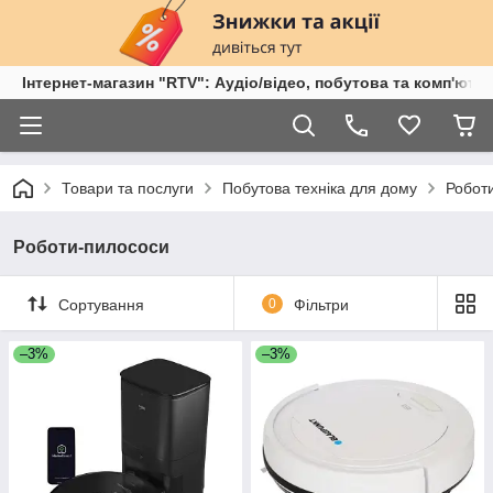
Інтернет-магазин "RTV": Аудіо/відео, побутова та комп'ютер
Товари та послуги
Побутова техніка для дому
Робот
Роботи-пилососи
Сортування
0
Фільтри
–3%
–3%