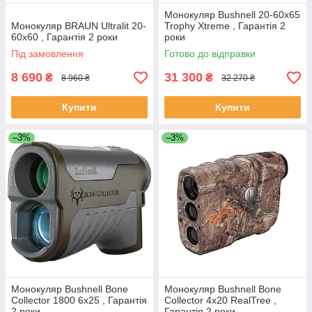
Монокуляр Bushnell 20-60x65
Монокуляр BRAUN Ultralit 20-
Trophy Xtreme , Гарантія 2
60x60 , Гарантія 2 роки
роки
Під замовлення
Готово до відправки
8 690
31 300
₴
₴
8 960 ₴
32 270 ₴
Купити
Купити
–3%
–3%
Монокуляр Bushnell Bone
Монокуляр Bushnell Bone
Collector 1800 6x25 , Гарантія
Collector 4x20 RealTree ,
2 роки
Гарантія 2 роки