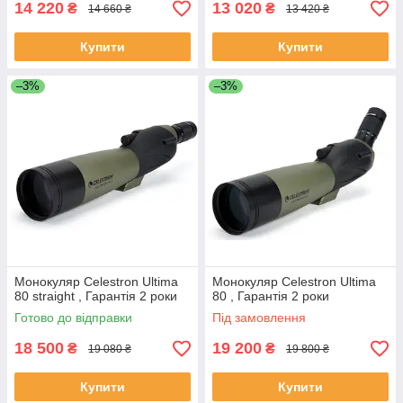
14 220
13 020
₴
₴
14 660 ₴
13 420 ₴
Купити
Купити
–3%
–3%
Монокуляр Celestron Ultima
Монокуляр Celestron Ultima
80 straight , Гарантія 2 роки
80 , Гарантія 2 роки
Готово до відправки
Під замовлення
18 500
19 200
₴
₴
19 080 ₴
19 800 ₴
Купити
Купити