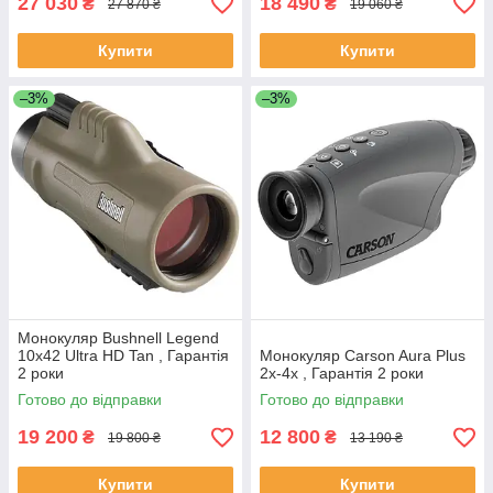
27 030
18 490
₴
₴
27 870 ₴
19 060 ₴
Купити
Купити
–3%
–3%
Монокуляр Bushnell Legend
10x42 Ultra HD Tan , Гарантія
Монокуляр Carson Aura Plus
2 роки
2x-4x , Гарантія 2 роки
Готово до відправки
Готово до відправки
19 200
12 800
₴
₴
19 800 ₴
13 190 ₴
Купити
Купити