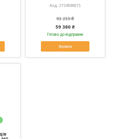
2734599271
61 210 ₴
59 380 ₴
Готово до відправки
Купити
і
дів