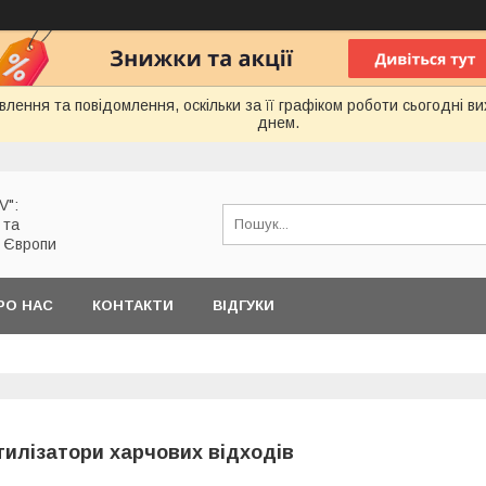
лення та повідомлення, оскільки за її графіком роботи сьогодні 
днем.
V":
 та
з Європи
РО НАС
КОНТАКТИ
ВІДГУКИ
тилізатори харчових відходів