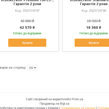
InSinkErator Premium 700 EC ,
InSinkErator Standard 
Гарантія 2 роки
Гарантія 2 роки
2523719747
2523719748
43 880 ₴
18 920 ₴
42 570 ₴
18 360 ₴
Готово до відправки
Готово до відправки
Купити
Купити
Сайт створений на маркетплейсі
Prom.ua
Продавець на Bigl.ua
RTV: Аудіо/відео, побутова та комп'ютерна техніка з Європи |
Поскаржитися на контент
|
Політик