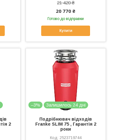
21 420 ₴
20 770 ₴
Готово до відправки
Купити
і
–3%
Залишилось 24 дні
дів
Подрібнювач відходів
тія 2
Franke SLIM 75 , Гарантія 2
роки
2523719744