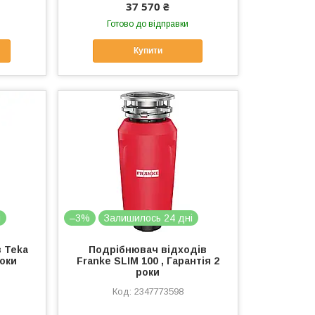
37 570 ₴
Готово до відправки
Купити
і
–3%
Залишилось 24 дні
 Teka
Подрібнювач відходів
роки
Franke SLIM 100 , Гарантія 2
роки
2347773598