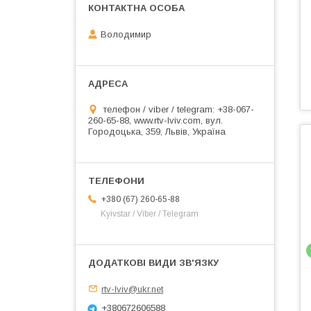
Володимир
телефон / viber / telegram: +38-067-
260-65-88, www.rtv-lviv.com, вул.
Городоцька, 359, Львів, Україна
+380 (67) 260-65-88
Kyivstar / Viber / Telegram
rtv-lviv@ukr.net
+380672606588