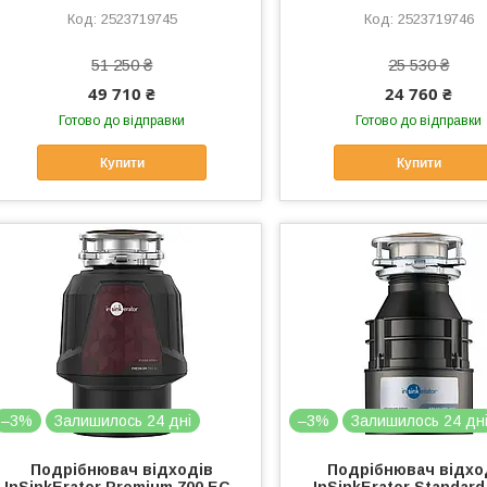
2523719745
2523719746
51 250 ₴
25 530 ₴
49 710 ₴
24 760 ₴
Готово до відправки
Готово до відправки
Купити
Купити
–3%
Залишилось 24 дні
–3%
Залишилось 24 дн
Подрібнювач відходів
Подрібнювач відхо