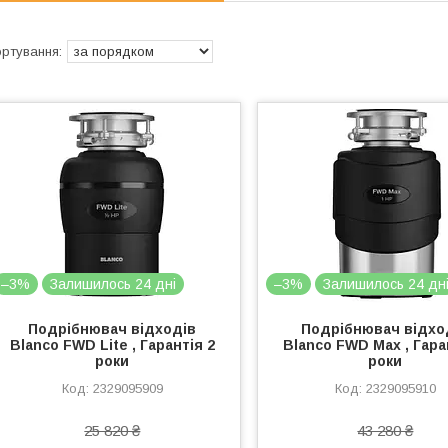
–3%
Залишилось 24 дні
–3%
Залишилось 24 дн
Подрібнювач відходів
Подрібнювач відхо
Blanco FWD Lite , Гарантія 2
Blanco FWD Max , Гара
роки
роки
2329095909
2329095910
25 820 ₴
43 280 ₴