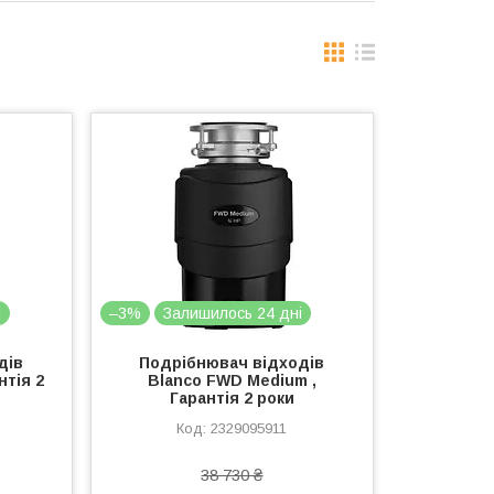
і
–3%
Залишилось 24 дні
дів
Подрібнювач відходів
нтія 2
Blanco FWD Medium ,
Гарантія 2 роки
2329095911
38 730 ₴