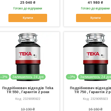
25 040 ₴
41 980 ₴
Готово до відправки
Готово до відправки
Купити
Купити
–3%
Залишилось 24 дні
–3%
Залишилось 24 дн
Подрібнювач відходів Teka
Подрібнювач відходів
TR 550 , Гарантія 2 роки
TR 750 , Гарантія 2 
2329095922
2329095923
13 190 ₴
16 180 ₴