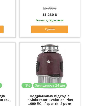
15 700 ₴
15 230 ₴
Готово до відправки
Купити
і
–3%
Залишилось 24 дні
дів
Подрібнювач відходів
50 EC ,
InSinkErator Evolution Plus
1000 EC , Гарантія 2 роки