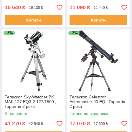
15 640
11 090
₴
₴
16 130 ₴
11 440 ₴
Купити
Купити
–3%
–3%
Телескоп Sky-Watcher BK
Телескоп Celestron
MAK 127 EQ3-2 127/1500 ,
Astromaster 90 EQ , Гарантія
Гарантія 2 роки
2 роки
В наявності
Готово до відправки
41 270
17 070
₴
₴
42 540 ₴
17 600 ₴