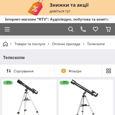
Інтернет-магазин "RTV": Аудіо/відео, побутова та комп'ютер
Товари та послуги
Оптичні прилади
Телескопи
Телескопи
Сортування
0
Фільтри
–3%
–3%