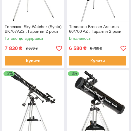
Телескоп Sky-Watcher (Synta)
Телескоп Bresser Arcturus
BK707AZ2 , Гарантія 2 роки
60/700 AZ , Гарантія 2 роки
Готово до відправки
В наявності
7 830
6 580
₴
₴
8 070 ₴
6 780 ₴
Купити
Купити
–3%
–3%