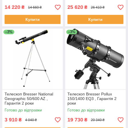
14 220
25 620
₴
₴
14 660 ₴
26 410 ₴
Купити
Купити
–3%
–3%
Телескоп Bresser National
Телескоп Bresser Pollux
Geographic 50/600 AZ ,
150/1400 EQ3 , Гарантія 2
Гарантія 2 роки
роки
Готово до відправки
Готово до відправки
3 910
19 730
₴
₴
4 040 ₴
20 340 ₴