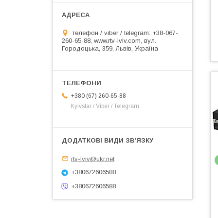
телефон / viber / telegram: +38-067-
260-65-88, www.rtv-lviv.com, вул.
Городоцька, 359, Львів, Україна
+380 (67) 260-65-88
Kyivstar / Viber / Telegram
rtv-lviv@ukr.net
+380672606588
+380672606588