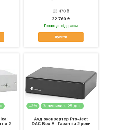
23 470 ₴
22 760 ₴
Готово до відправки
Купити
ів
–3%
Залишилось 25 днів
ical
Аудіоконвертер Pro-Ject
нтія 2
DAC Box E , Гарантія 2 роки