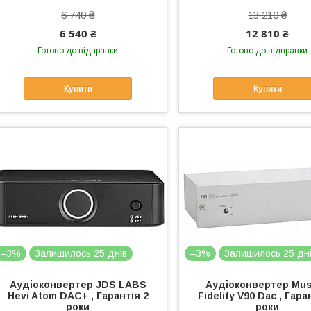
6 740 ₴
13 210 ₴
6 540 ₴
12 810 ₴
Готово до відправки
Готово до відправки
Купити
Купити
–3%
Залишилось 25 днів
–3%
Залишилось 25 дн
Аудіоконвертер JDS LABS
Аудіоконвертер Mus
Hevi Atom DAC+ , Гарантія 2
Fidelity V90 Dac , Гара
роки
роки