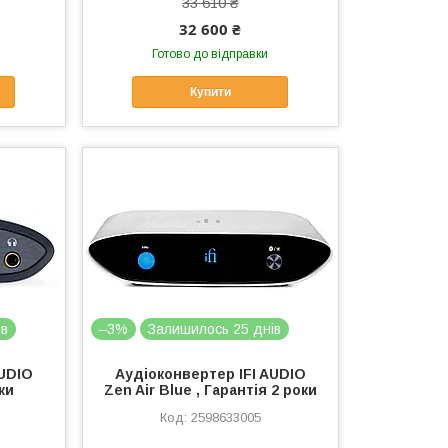
33 610 ₴
32 600 ₴
Готово до відправки
Купити
ів
–3%
Залишилось 25 днів
AUDIO
Аудіоконвертер IFI AUDIO
ки
Zen Air Blue , Гарантія 2 роки
2598633005