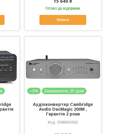
15 640 ₴
Готово до відправки
Купити
ів
–3%
Залишилось 25 днів
ridge
Аудіоконвертер Cambridge
арантія
Audio DacMagic 200M ,
Гарантія 2 роки
2598633002