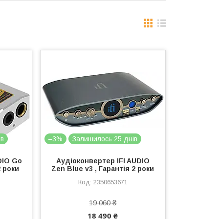
ів
–3%
Залишилось 25 днів
DIO Go
Аудіоконвертер IFI AUDIO
2 роки
Zen Blue v3 , Гарантія 2 роки
2350653671
19 060 ₴
18 490 ₴