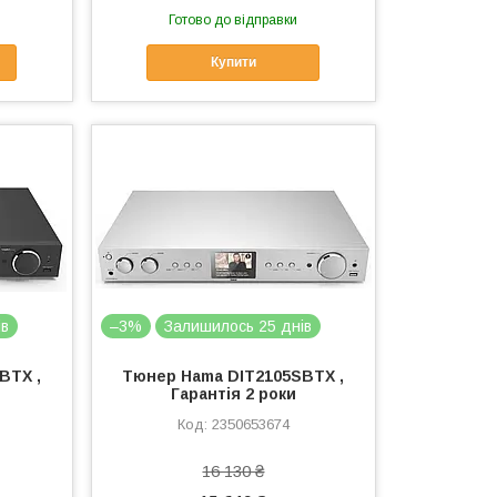
Готово до відправки
Купити
ів
–3%
Залишилось 25 днів
BTX ,
Тюнер Hama DIT2105SBTX ,
Гарантія 2 роки
2350653674
16 130 ₴