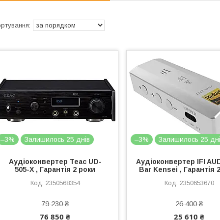
–3%
Залишилось 25 днів
–3%
Залишилось 25 дн
Аудіоконвертер Teac UD-
Аудіоконвертер IFI AU
505-X , Гарантія 2 роки
Bar Kensei , Гарантія 
2350568354
2350653670
79 230 ₴
26 400 ₴
76 850 ₴
25 610 ₴