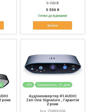
5 720 ₴
5 550 ₴
Готово до відправки
Купити
ів
–3%
Залишилось 25 днів
AUDIO
Аудіоконвертер IFI AUDIO
2 роки
Zen One Signature , Гарантія
2 роки
2598633008