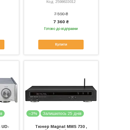
2598633012
7 590 ₴
7 360 ₴
Готово до відправки
Купити
ів
–3%
Залишилось 25 днів
 UD-
Тюнер Magnat MMS 730 ,