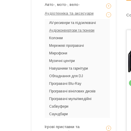
Авто-, мото-, вело-
Аудіотехніка та аксесуари
AV-ресивери та підсилювачі
Аудіоконвертори та тюнери
Колонки
Мережеві програвачі
Мікрофони
Музичні центри
Навушники та гарнітури
Обладнання для DJ
Програвачі Blu-Ray
Програвачі вінілових дисків
Програвачі мультімедійні
Сабвуфери
Саундбари
Ігрові приставки та