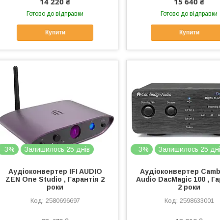
14 220 ₴
15 640 ₴
Готово до відправки
Готово до відправки
Купити
Купити
–3%
Залишилось 25 днів
–3%
Залишилось 25 дн
Аудіоконвертер IFI AUDIO
Аудіоконвертер Camb
ZEN One Studio , Гарантія 2
Audio DacMagic 100 , Г
роки
2 роки
2580696697
2598633001