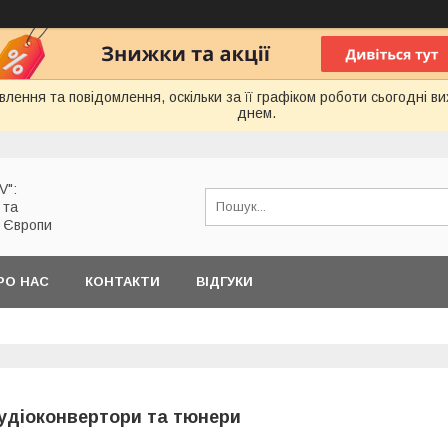
лення та повідомлення, оскільки за її графіком роботи сьогодні 
днем.
V":
 та
з Європи
РО НАС
КОНТАКТИ
ВІДГУКИ
удіоконвертори та тюнери