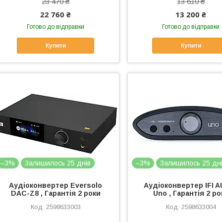
23 470 ₴
13 610 ₴
22 760 ₴
13 200 ₴
Готово до відправки
Готово до відправки
Купити
Купити
–3%
Залишилось 25 днів
–3%
Залишилось 25 дн
Аудіоконвертер Eversolo
Аудіоконвертер IFI 
DAC-Z8 , Гарантія 2 роки
Uno , Гарантія 2 ро
2598633003
2598633004