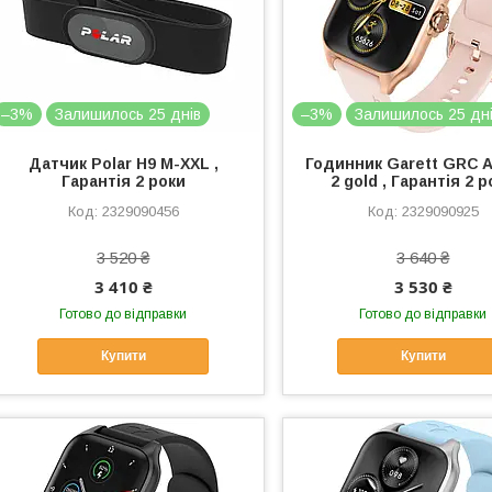
–3%
Залишилось 25 днів
–3%
Залишилось 25 дн
Датчик Polar H9 M-XXL ,
Годинник Garett GRC Ac
Гарантія 2 роки
2 gold , Гарантія 2 
2329090456
2329090925
3 520 ₴
3 640 ₴
3 410 ₴
3 530 ₴
Готово до відправки
Готово до відправки
Купити
Купити