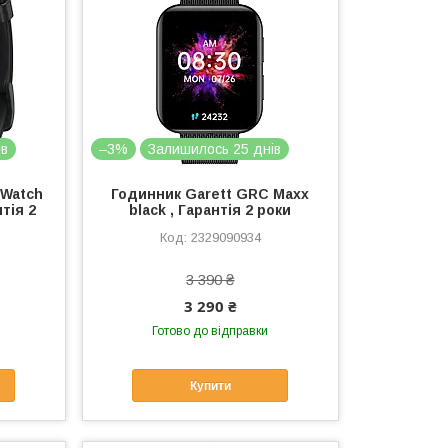
ів
–3%
Залишилось 25 днів
 Watch
Годинник Garett GRC Maxx
тія 2
black , Гарантія 2 роки
2329090934
3 390 ₴
3 290 ₴
Готово до відправки
Купити