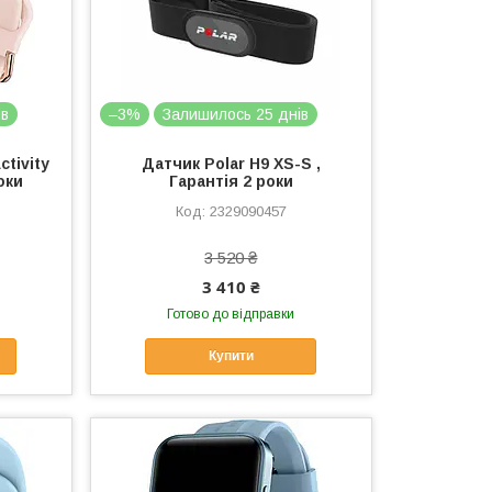
ів
–3%
Залишилось 25 днів
tivity
Датчик Polar H9 XS-S ,
роки
Гарантія 2 роки
2329090457
3 520 ₴
3 410 ₴
Готово до відправки
Купити