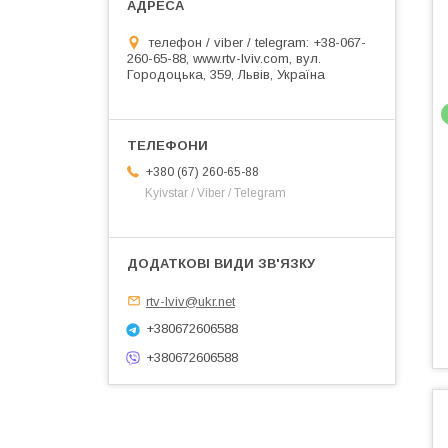
телефон / viber / telegram: +38-067-
260-65-88, www.rtv-lviv.com, вул.
Городоцька, 359, Львів, Україна
+380 (67) 260-65-88
Kyivstar / Viber / Telegram
rtv-lviv@ukr.net
+380672606588
+380672606588