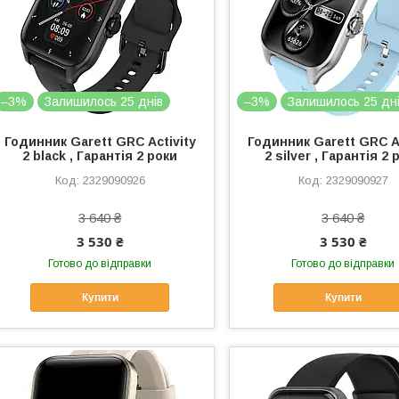
–3%
Залишилось 25 днів
–3%
Залишилось 25 дн
Годинник Garett GRC Activity
Годинник Garett GRC Ac
2 black , Гарантія 2 роки
2 silver , Гарантія 2 
2329090926
2329090927
3 640 ₴
3 640 ₴
3 530 ₴
3 530 ₴
Готово до відправки
Готово до відправки
Купити
Купити