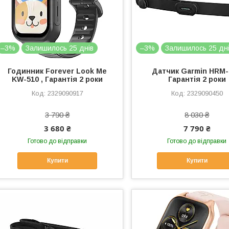
–3%
Залишилось 25 днів
–3%
Залишилось 25 дн
Годинник Forever Look Me
Датчик Garmin HRM-F
KW-510 , Гарантія 2 роки
Гарантія 2 роки
2329090917
2329090450
3 790 ₴
8 030 ₴
3 680 ₴
7 790 ₴
Готово до відправки
Готово до відправки
Купити
Купити