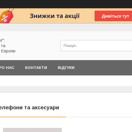
V":
 та
з Європи
РО НАС
КОНТАКТИ
ВІДГУКИ
елефони та аксесуари