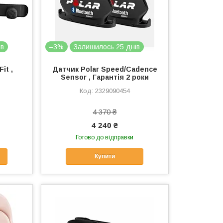
ів
–3%
Залишилось 25 днів
it ,
Датчик Polar Speed/Cadence
Sensor , Гарантія 2 роки
2329090454
4 370 ₴
4 240 ₴
Готово до відправки
Купити