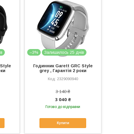
ів
–3%
Залишилось 25 днів
Style
Годинник Garett GRC Style
оки
grey , Гарантія 2 роки
2329090940
3 140 ₴
3 040 ₴
Готово до відправки
Купити