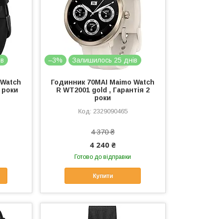
ів
–3%
Залишилось 25 днів
 Watch
Годинник 70MAI Maimo Watch
2 роки
R WT2001 gold , Гарантія 2
роки
2329090465
4 370 ₴
4 240 ₴
Готово до відправки
Купити