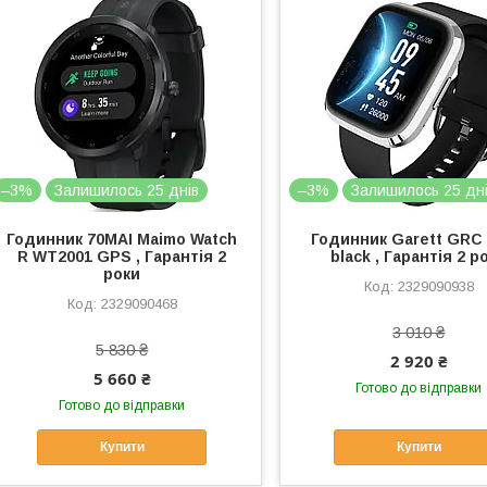
–3%
Залишилось 25 днів
–3%
Залишилось 25 дн
Годинник 70MAI Maimo Watch
Годинник Garett GRC 
R WT2001 GPS , Гарантія 2
black , Гарантія 2 р
роки
2329090938
2329090468
3 010 ₴
5 830 ₴
2 920 ₴
5 660 ₴
Готово до відправки
Готово до відправки
Купити
Купити