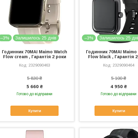
–3%
Залишилось 25 днів
–3%
Залишилось 25 дн
Годинник 70MAI Maimo Watch
Годинник 70MAI Maimo
Flow cream , Гарантія 2 роки
Flow black , Гарантія 
2329090463
2329090464
5 830 ₴
5 100 ₴
5 660 ₴
4 950 ₴
Готово до відправки
Готово до відправки
Купити
Купити