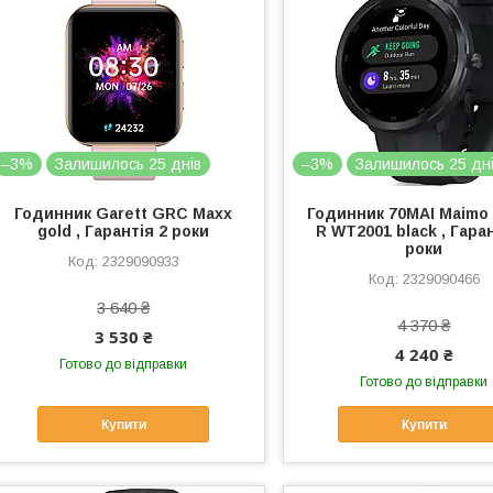
–3%
Залишилось 25 днів
–3%
Залишилось 25 дн
Годинник Garett GRC Maxx
Годинник 70MAI Maimo
gold , Гарантія 2 роки
R WT2001 black , Гаран
роки
2329090933
2329090466
3 640 ₴
4 370 ₴
3 530 ₴
4 240 ₴
Готово до відправки
Готово до відправки
Купити
Купити