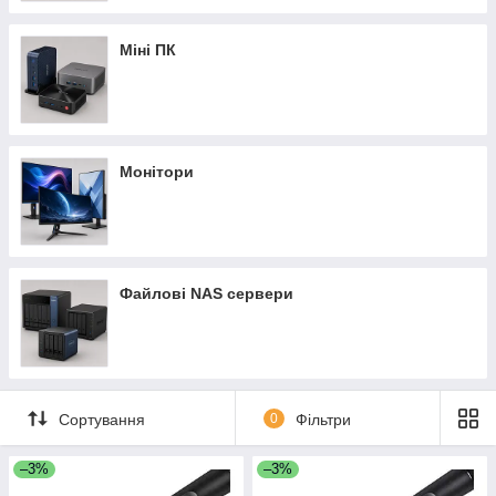
Міні ПК
Монітори
Файлові NAS сервери
Сортування
0
Фільтри
–3%
–3%