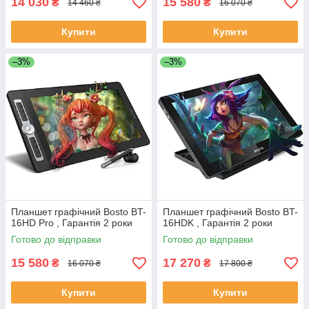
14 030
15 580
₴
₴
14 460 ₴
16 070 ₴
Купити
Купити
–3%
–3%
Планшет графічний Bosto BT-
Планшет графічний Bosto BT-
16HD Pro , Гарантія 2 роки
16HDK , Гарантія 2 роки
Готово до відправки
Готово до відправки
15 580
17 270
₴
₴
16 070 ₴
17 800 ₴
Купити
Купити