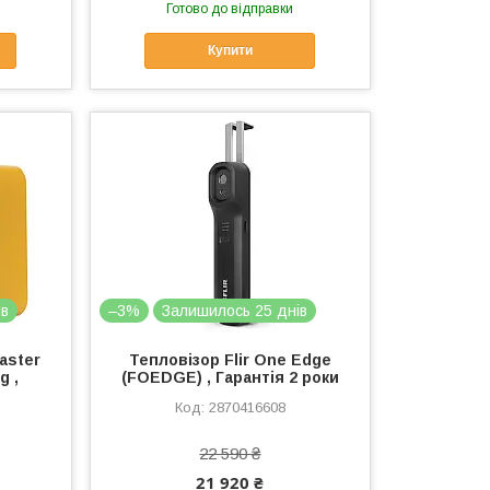
Готово до відправки
Купити
ів
–3%
Залишилось 25 днів
aster
Тепловізор Flir One Edge
g ,
(FOEDGE) , Гарантія 2 роки
2870416608
22 590 ₴
21 920 ₴