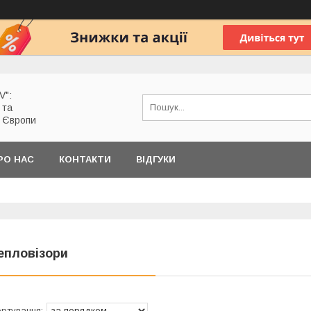
V":
 та
з Європи
РО НАС
КОНТАКТИ
ВІДГУКИ
епловізори