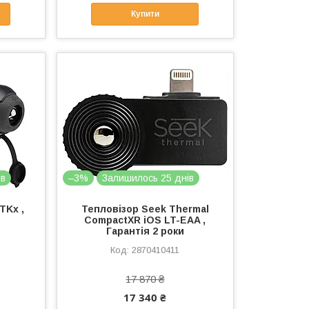
Купити
ів
–3%
Залишилось 25 днів
TKx ,
Тепловізор Seek Thermal
CompactXR iOS LT-EAA ,
Гарантія 2 роки
2870410411
17 870 ₴
17 340 ₴