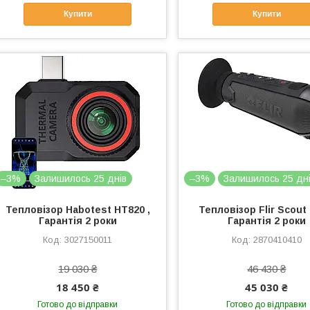
Купити
Купити
–3%
Залишилось 25 днів
–3%
Залишилось 25 дн
Тепловізор Habotest HT820 ,
Тепловізор Flir Scout 
Гарантія 2 роки
Гарантія 2 роки
3027150011
2870410410
19 030 ₴
46 430 ₴
18 450 ₴
45 030 ₴
Готово до відправки
Готово до відправки