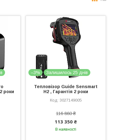
ів
–3%
Залишилось 25 днів
ro
Тепловізор Guide Sensmart
 2 роки
H2 , Гарантія 2 роки
3027149005
116 860 ₴
113 350 ₴
В наявності