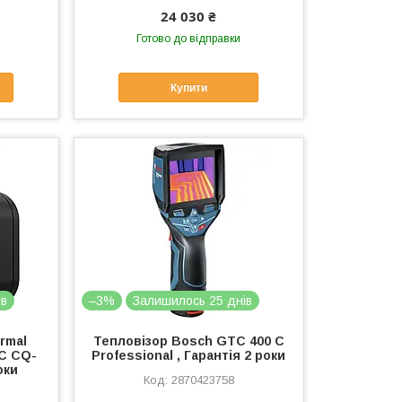
24 030 ₴
Готово до відправки
Купити
ів
–3%
Залишилось 25 днів
rmal
Тепловізор Bosch GTC 400 C
-C CQ-
Professional , Гарантія 2 роки
оки
2870423758