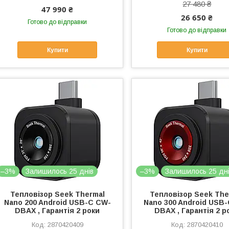
27 480 ₴
47 990 ₴
26 650 ₴
Готово до відправки
Готово до відправки
Купити
Купити
–3%
Залишилось 25 днів
–3%
Залишилось 25 дн
Тепловізор Seek Thermal
Тепловізор Seek The
Nano 200 Android USB-C CW-
Nano 300 Android USB
DBAX , Гарантія 2 роки
DBAX , Гарантія 2 р
2870420409
2870420410