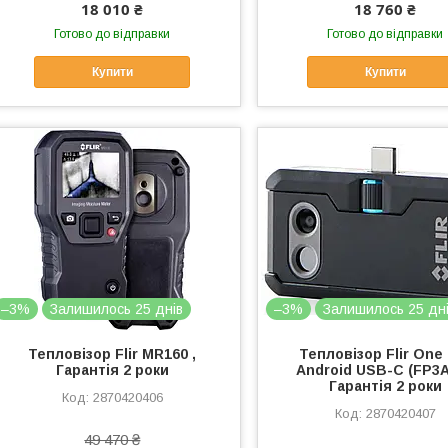
18 010 ₴
18 760 ₴
Готово до відправки
Готово до відправки
Купити
Купити
–3%
Залишилось 25 днів
–3%
Залишилось 25 дн
Тепловізор Flir MR160 ,
Тепловізор Flir One
Гарантія 2 роки
Android USB-C (FP3A
Гарантія 2 роки
2870420406
2870420407
49 470 ₴