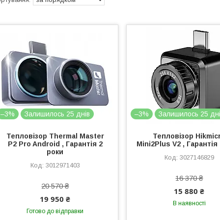
–3%
Залишилось 25 днів
–3%
Залишилось 25 дн
Тепловізор Thermal Master
Тепловізор Hikmic
P2 Pro Android , Гарантія 2
Mini2Plus V2 , Гарантія
роки
3027146829
3012971403
16 370 ₴
20 570 ₴
15 880 ₴
19 950 ₴
В наявності
Готово до відправки