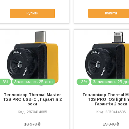
Купити
Купити
–3%
Залишилось 25 днів
–3%
Залишилось 25 дн
Тепловізор Thermal Master
Тепловізор Thermal M
T2S PRO USB-C , Гарантія 2
T2S PRO iOS lightin
роки
Гарантія 2 роки
2870414685
2870414686
18 570 ₴
19 340 ₴