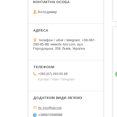
Володимир
телефон / viber / telegram: +38-067-
260-65-88, www.rtv-lviv.com, вул.
Городоцька, 359, Львів, Україна
+380 (67) 260-65-88
Kyivstar / Viber / Telegram
rtv-lviv@ukr.net
+380672606588