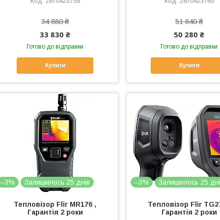
2870423759
2870423760
34 880 ₴
51 840 ₴
33 830 ₴
50 280 ₴
Готово до відправки
Готово до відправки
Купити
Купити
–3%
Залишилось 25 днів
–3%
Залишилось 25 дн
Тепловізор Flir MR176 ,
Тепловізор Flir TG27
Гарантія 2 роки
Гарантія 2 роки