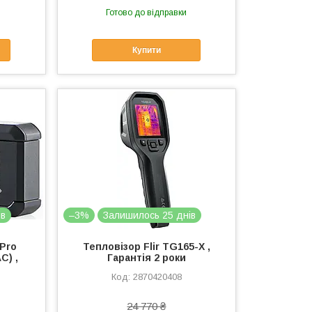
Готово до відправки
Купити
ів
–3%
Залишилось 25 днів
 Pro
Тепловізор Flir TG165-X ,
C) ,
Гарантія 2 роки
2870420408
24 770 ₴