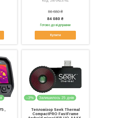
2870423761
86 680 ₴
84 080 ₴
Готово до відправки
Купити
ів
–3%
Залишилось 25 днів
5 ,
Тепловізор Seek Thermal
CompactPRO FastFrame
Android microUSB UQ-AAAX ,