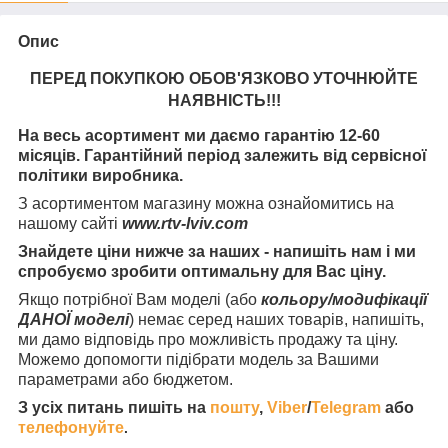
Опис
ПЕРЕД ПОКУПКОЮ ОБОВ'ЯЗКОВО УТОЧНЮЙТЕ
НАЯВНІСТЬ
!!!
На весь асортимент ми даємо гарантію 12-60
місяців. Гарантійний період залежить від сервісної
політики виробника.
З асортиментом магазину можна ознайомитись на
нашому сайті
www.rtv-lviv.com
Знайдете ціни нижче за наших - напишіть нам і ми
спробуємо зробити оптимальну для Вас ціну.
Якщо потрібної Вам моделі (або
кольору/модифікації
ДАНОЇ моделі
) немає серед наших товарів, напишіть,
ми дамо відповідь про можливість продажу та ціну.
Можемо допомогти підібрати модель за Вашими
параметрами або бюджетом.
З усіх питань пишіть на
пошту
,
Viber
/
Telegram
або
телефонуйте
.