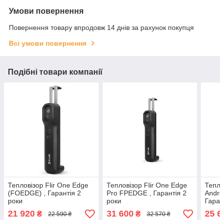
Умови повернення
Повернення товару впродовж 14 днів за рахунок покупця
Всі умови повернення
Подібні товари компанії
Тепловізор Flir One Edge
Тепловізор Flir One Edge
Тепл
(FOEDGE) , Гарантія 2
Pro FPEDGE , Гарантія 2
Andr
роки
роки
Гара
21 920
31 600
25 
₴
₴
22 590 ₴
32 570 ₴