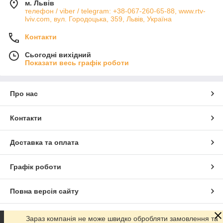
м. Львів
телефон / viber / telegram: +38-067-260-65-88, www.rtv-
lviv.com, вул. Городоцька, 359, Львів, Україна
Контакти
Сьогодні вихідний
Показати весь графік роботи
Про нас
Контакти
Доставка та оплата
Графік роботи
Повна версія сайту
Сайт створено на маркетплейсі
Prom.ua
Зараз компанія не може швидко обробляти замовлення та