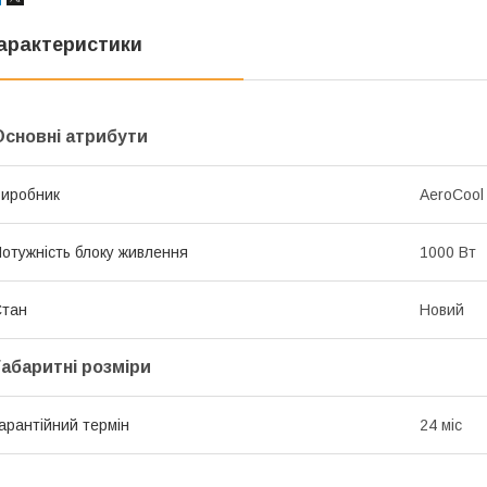
арактеристики
Основні атрибути
иробник
AeroCool
отужність блоку живлення
1000 Вт
Стан
Новий
Габаритні розміри
арантійний термін
24 міс