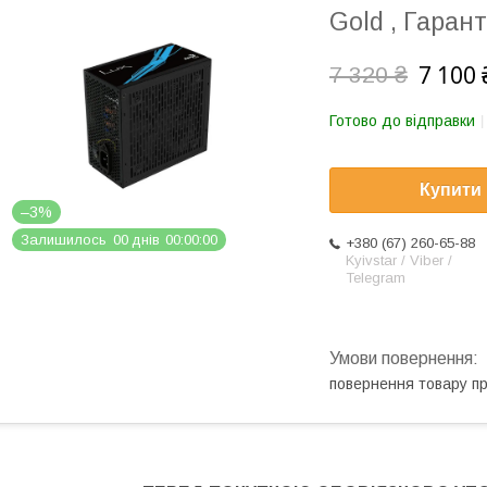
Gold , Гарант
7 100 
7 320 ₴
Готово до відправки
Купити
–3%
Залишилось
0
0
днів
0
0
0
0
0
0
+380 (67) 260-65-88
Kyivstar / Viber /
Telegram
повернення товару п