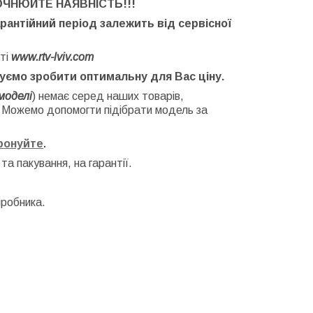
ОЧНЮЙТЕ НАЯВНІСТЬ
!!!
арантійний період залежить від сервісної
ті
www.rtv-lviv.com
буємо зробити оптимальну для Вас ціну.
моделі
) немає серед наших товарів,
. Можемо допомогти підібрати модель за
фонуйте
.
 та
пакування, на гарантії.
иробника.