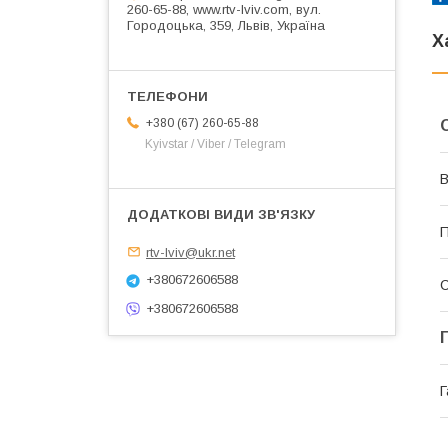
260-65-88, www.rtv-lviv.com, вул.
Городоцька, 359, Львів, Україна
Х
+380 (67) 260-65-88
Kyivstar / Viber / Telegram
В
П
rtv-lviv@ukr.net
+380672606588
+380672606588
Г