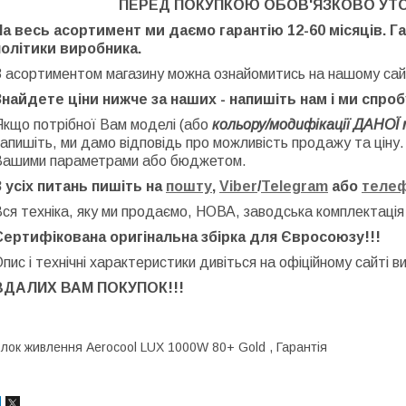
ПЕРЕД ПОКУПКОЮ ОБОВ'ЯЗКОВО УТ
На весь асортимент ми даємо гарантію 12-60 місяців. Г
політики виробника.
З асортиментом магазину можна ознайомитись на нашому сай
Знайдете ціни нижче за наших - напишіть нам і ми спро
Якщо потрібної Вам моделі (або
кольору/модифікації ДАНОЇ 
апишіть, ми дамо відповідь про можливість продажу та ціну
Вашими параметрами або бюджетом.
З усіх питань пишіть на
пошту
,
Viber
/
Telegram
або
теле
ся техніка, яку ми продаємо, НОВА, заводська
комплектація
Сертифікована оригінальна збірка для Євросоюзу!!!
пис і технічні характеристики дивіться на офіційному сайті в
ВДАЛИХ ВАМ ПОКУПОК!!!
лок живлення Aerocool LUX 1000W 80+ Gold , Гарантія