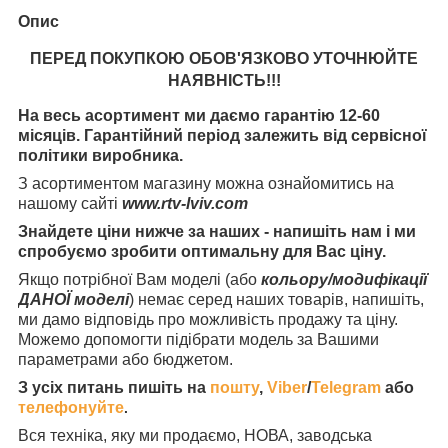
Опис
ПЕРЕД ПОКУПКОЮ ОБОВ'ЯЗКОВО УТОЧНЮЙТЕ
НАЯВНІСТЬ
!!!
На весь асортимент ми даємо гарантію 12-60
місяців. Гарантійний період залежить від сервісної
політики виробника.
З асортиментом магазину можна ознайомитись на
нашому сайті
www.rtv-lviv.com
Знайдете ціни нижче за наших - напишіть нам і ми
спробуємо зробити оптимальну для Вас ціну.
Якщо потрібної Вам моделі (або
кольору/модифікації
ДАНОЇ моделі
) немає серед наших товарів, напишіть,
ми дамо відповідь про можливість продажу та ціну.
Можемо допомогти підібрати модель за Вашими
параметрами або бюджетом.
З усіх питань пишіть на
пошту
,
Viber
/
Telegram
або
телефонуйте
.
Вся техніка, яку ми продаємо, НОВА, заводська