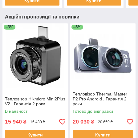
Купити
Купити
Акційні пропозиції та новинки
–3%
–3%
Тепловізор Thermal Master
Тепловізор Hikmicro Mini2Plus
P2 Pro Android , Гарантія 2
V2 , Гарантія 2 роки
роки
В наявності
Готово до відправки
15 940
20 030
₴
₴
16 430 ₴
20 650 ₴
Купити
Купити