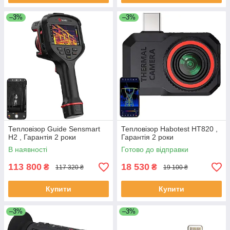
–3%
–3%
Тепловізор Guide Sensmart
Тепловізор Habotest HT820 ,
H2 , Гарантія 2 роки
Гарантія 2 роки
В наявності
Готово до відправки
113 800
18 530
₴
₴
117 320 ₴
19 100 ₴
Купити
Купити
–3%
–3%