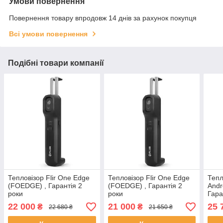
Умови повернення
Повернення товару впродовж 14 днів за рахунок покупця
Всі умови повернення
Подібні товари компанії
Тепловізор Flir One Edge
Тепловізор Flir One Edge
Тепл
(FOEDGE) , Гарантія 2
(FOEDGE) , Гарантія 2
Andr
роки
роки
Гара
22 000
21 000
25 
₴
₴
22 680 ₴
21 650 ₴