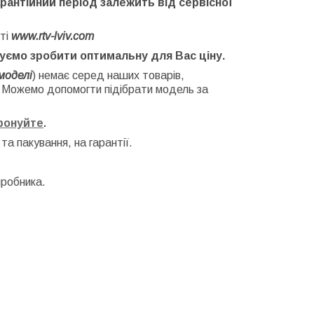
арантійний період залежить від сервісної
ті
www.rtv-lviv.com
буємо зробити оптимальну для Вас ціну.
моделі
) немає серед наших товарів,
. Можемо допомогти підібрати модель за
фонуйте
.
 та
пакування, на гарантії.
иробника.