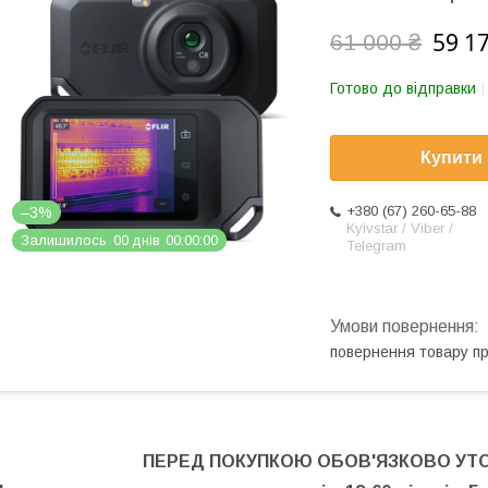
59 1
61 000 ₴
Готово до відправки
Купити
+380 (67) 260-65-88
–3%
Kyivstar / Viber /
Залишилось
0
0
днів
0
0
0
0
0
0
Telegram
повернення товару п
ПЕРЕД ПОКУПКОЮ ОБОВ'ЯЗКОВО УТ