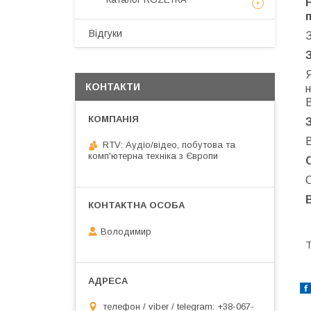
Відгуки
КОНТАКТИ
н
В
RTV: Аудіо/відео, побутова та
комп'ютерна техніка з Європи
О
Володимир
Т
телефон / viber / telegram: +38-067-