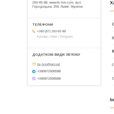
Х
260-65-88, www.rtv-lviv.com, вул.
Городоцька, 359, Львів, Україна
+380 (67) 260-65-88
Kyivstar / Viber / Telegram
В
rtv-lviv@ukr.net
Г
+380672606588
+380672606588
І