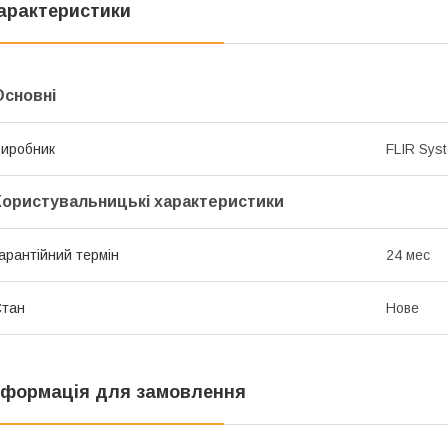
арактеристики
Основні
иробник
FLIR Sys
Користувальницькі характеристики
арантійний термін
24 мес
Стан
Нове
нформація для замовлення