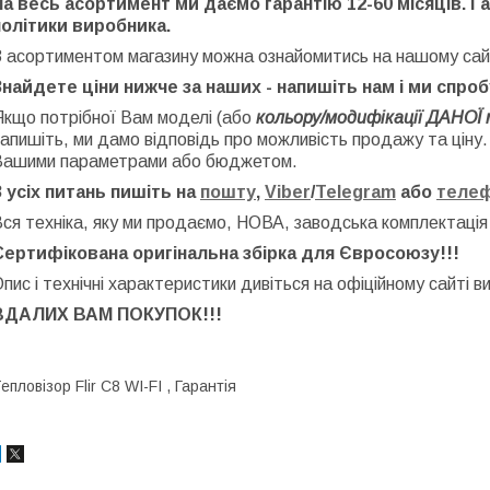
На весь асортимент ми даємо гарантію 12-60 місяців. Г
політики виробника.
З асортиментом магазину можна ознайомитись на нашому сай
Знайдете ціни нижче за наших - напишіть нам і ми спро
Якщо потрібної Вам моделі (або
кольору/модифікації ДАНОЇ 
апишіть, ми дамо відповідь про можливість продажу та ціну
Вашими параметрами або бюджетом.
З усіх питань пишіть на
пошту
,
Viber
/
Telegram
або
теле
ся техніка, яку ми продаємо, НОВА, заводська
комплектація
Сертифікована оригінальна збірка для Євросоюзу!!!
пис і технічні характеристики дивіться на офіційному сайті в
ВДАЛИХ ВАМ ПОКУПОК!!!
епловізор Flir C8 WI-FI , Гарантія