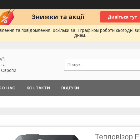
лення та повідомлення, оскільки за її графіком роботи сьогодні 
днем.
V":
 та
з Європи
РО НАС
КОНТАКТИ
ВІДГУКИ
Тепловізор Fl