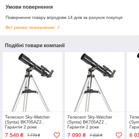
Умови повернення
Повернення товару впродовж 14 днів за рахунок покупця
Всі умови повернення
Подібні товари компанії
Телескоп Sky-Watcher
Телескоп Sky-Watcher
Теле
(Synta) BK705AZ2 ,
(Synta) BK705AZ2 ,
(Syn
Гарантія 2 роки
Гарантія 2 роки
Гара
7 540
7 090
6 0
₴
₴
7 770 ₴
7 310 ₴