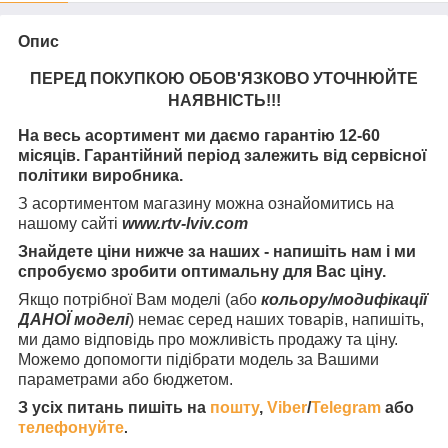
Опис
ПЕРЕД ПОКУПКОЮ ОБОВ'ЯЗКОВО УТОЧНЮЙТЕ
НАЯВНІСТЬ
!!!
На весь асортимент ми даємо гарантію 12-60
місяців. Гарантійний період залежить від сервісної
політики виробника.
З асортиментом магазину можна ознайомитись на
нашому сайті
www.rtv-lviv.com
Знайдете ціни нижче за наших - напишіть нам і ми
спробуємо зробити оптимальну для Вас ціну.
Якщо потрібної Вам моделі (або
кольору/модифікації
ДАНОЇ моделі
) немає серед наших товарів, напишіть,
ми дамо відповідь про можливість продажу та ціну.
Можемо допомогти підібрати модель за Вашими
параметрами або бюджетом.
З усіх питань пишіть на
пошту
,
Viber
/
Telegram
або
телефонуйте
.