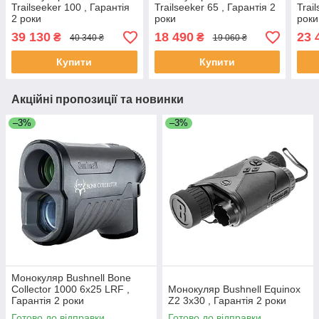
Trailseeker 100 , Гарантія
Trailseeker 65 , Гарантія 2
Trai
2 роки
роки
роки
39 130
18 490
23 
₴
₴
40 340 ₴
19 060 ₴
Купити
Купити
Акційні пропозиції та новинки
–3%
–3%
Монокуляр Bushnell Bone
Collector 1000 6x25 LRF ,
Монокуляр Bushnell Equinox
Гарантія 2 роки
Z2 3x30 , Гарантія 2 роки
Готово до відправки
Готово до відправки