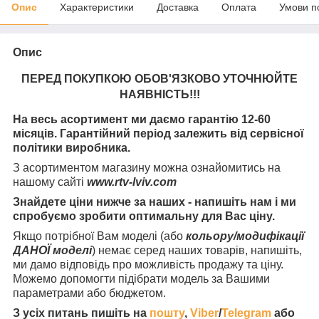
Опис
Характеристики
Доставка
Оплата
Умови п
Опис
ПЕРЕД ПОКУПКОЮ ОБОВ'ЯЗКОВО УТОЧНЮЙТЕ
НАЯВНІСТЬ
!!!
На весь асортимент ми даємо гарантію 12-60
місяців. Гарантійний період залежить від сервісної
політики виробника.
З асортиментом магазину можна ознайомитись на
нашому сайті
www.rtv-lviv.com
Знайдете ціни нижче за наших - напишіть нам і ми
спробуємо зробити оптимальну для Вас ціну.
Якщо потрібної Вам моделі (або
кольору/модифікації
ДАНОЇ моделі
) немає серед наших товарів, напишіть,
ми дамо відповідь про можливість продажу та ціну.
Можемо допомогти підібрати модель за Вашими
параметрами або бюджетом.
З усіх питань пишіть на
пошту
,
Viber
/
Telegram
або