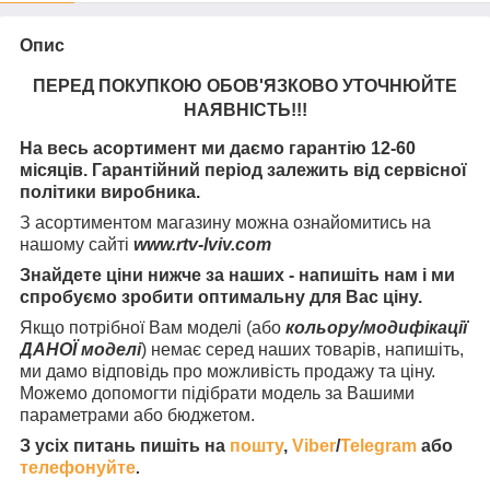
Опис
ПЕРЕД ПОКУПКОЮ ОБОВ'ЯЗКОВО УТОЧНЮЙТЕ
НАЯВНІСТЬ
!!!
На весь асортимент ми даємо гарантію 12-60
місяців. Гарантійний період залежить від сервісної
політики виробника.
З асортиментом магазину можна ознайомитись на
нашому сайті
www.rtv-lviv.com
Знайдете ціни нижче за наших - напишіть нам і ми
спробуємо зробити оптимальну для Вас ціну.
Якщо потрібної Вам моделі (або
кольору/модифікації
ДАНОЇ моделі
) немає серед наших товарів, напишіть,
ми дамо відповідь про можливість продажу та ціну.
Можемо допомогти підібрати модель за Вашими
параметрами або бюджетом.
З усіх питань пишіть на
пошту
,
Viber
/
Telegram
або
телефонуйте
.