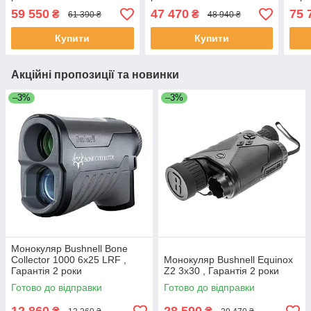
59 550
47 470
75 
₴
₴
61 390 ₴
48 940 ₴
Купити
Купити
Акційні пропозиції та новинки
–3%
–3%
Монокуляр Bushnell Bone
Collector 1000 6x25 LRF ,
Монокуляр Bushnell Equinox
Гарантія 2 роки
Z2 3x30 , Гарантія 2 роки
Готово до відправки
Готово до відправки