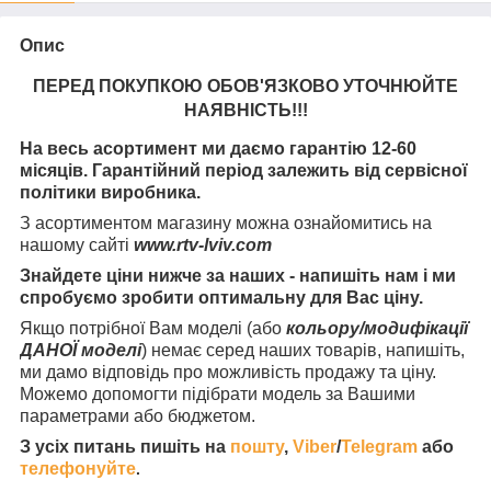
Опис
ПЕРЕД ПОКУПКОЮ ОБОВ'ЯЗКОВО УТОЧНЮЙТЕ
НАЯВНІСТЬ
!!!
На весь асортимент ми даємо гарантію 12-60
місяців. Гарантійний період залежить від сервісної
політики виробника.
З асортиментом магазину можна ознайомитись на
нашому сайті
www.rtv-lviv.com
Знайдете ціни нижче за наших - напишіть нам і ми
спробуємо зробити оптимальну для Вас ціну.
Якщо потрібної Вам моделі (або
кольору/модифікації
ДАНОЇ моделі
) немає серед наших товарів, напишіть,
ми дамо відповідь про можливість продажу та ціну.
Можемо допомогти підібрати модель за Вашими
параметрами або бюджетом.
З усіх питань пишіть на
пошту
,
Viber
/
Telegram
або
телефонуйте
.