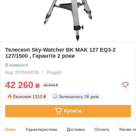
Телескоп Sky-Watcher BK MAK 127 EQ3-2
127/1500 , Гарантія 2 роки
В наявності
Код: 2870424195
Роздріб
42 260
₴
43 570 ₴
Економія
1310 ₴
Залишилось
26 днів
Купити
Опис
Характеристики
Доставка
Оплата
Умови п