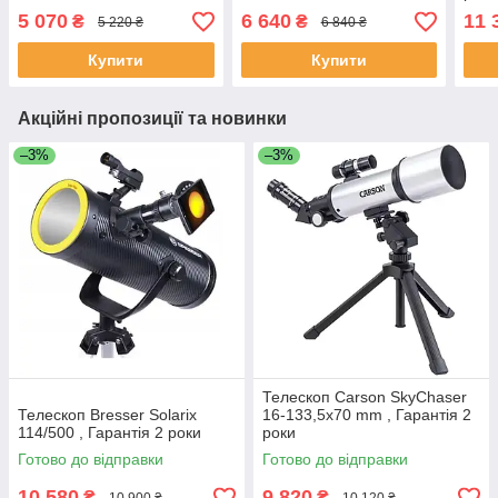
5 070
6 640
11 
₴
₴
5 220 ₴
6 840 ₴
Купити
Купити
Акційні пропозиції та новинки
–3%
–3%
Телескоп Carson SkyChaser
Телескоп Bresser Solarix
16-133,5x70 mm , Гарантія 2
114/500 , Гарантія 2 роки
роки
Готово до відправки
Готово до відправки
10 580
9 820
₴
₴
10 900 ₴
10 120 ₴