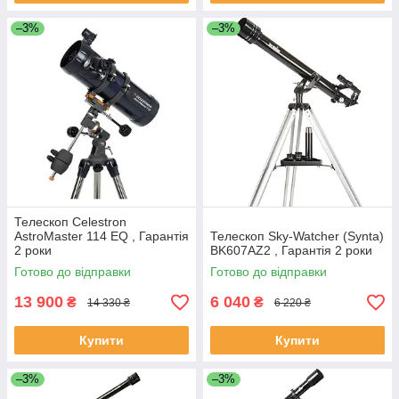
–3%
–3%
Телескоп Celestron
AstroMaster 114 EQ , Гарантія
Телескоп Sky-Watcher (Synta)
2 роки
BK607AZ2 , Гарантія 2 роки
Готово до відправки
Готово до відправки
13 900
6 040
₴
₴
14 330 ₴
6 220 ₴
Купити
Купити
–3%
–3%