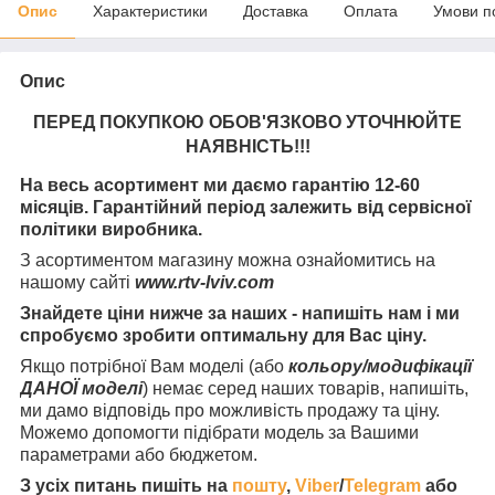
Опис
Характеристики
Доставка
Оплата
Умови п
Опис
ПЕРЕД ПОКУПКОЮ ОБОВ'ЯЗКОВО УТОЧНЮЙТЕ
НАЯВНІСТЬ
!!!
На весь асортимент ми даємо гарантію 12-60
місяців. Гарантійний період залежить від сервісної
політики виробника.
З асортиментом магазину можна ознайомитись на
нашому сайті
www.rtv-lviv.com
Знайдете ціни нижче за наших - напишіть нам і ми
спробуємо зробити оптимальну для Вас ціну.
Якщо потрібної Вам моделі (або
кольору/модифікації
ДАНОЇ моделі
) немає серед наших товарів, напишіть,
ми дамо відповідь про можливість продажу та ціну.
Можемо допомогти підібрати модель за Вашими
параметрами або бюджетом.
З усіх питань пишіть на
пошту
,
Viber
/
Telegram
або