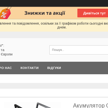
лення та повідомлення, оскільки за її графіком роботи сьогодні 
днем.
V":
 та
з Європи
РО НАС
КОНТАКТИ
ВІДГУКИ
Акумулятор G