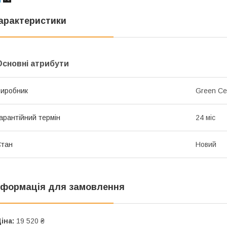
арактеристики
Основні атрибути
иробник
Green Cel
арантійний термін
24 міс
Стан
Новий
нформація для замовлення
іна:
19 520 ₴