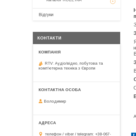
Відгуки
КОНТАКТИ
н
RTV: Аудіо/відео, побутова та
комп'ютерна техніка з Європи
В
О
Володимир
А
телефон / viber / telegram: +38-067-