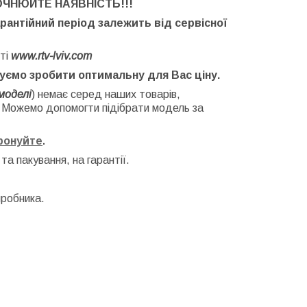
ОЧНЮЙТЕ НАЯВНІСТЬ
!!!
арантійний період залежить від сервісної
ті
www.rtv-lviv.com
буємо зробити оптимальну для Вас ціну.
моделі
) немає серед наших товарів,
. Можемо допомогти підібрати модель за
фонуйте
.
 та
пакування, на гарантії.
иробника.