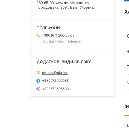
260-65-88, www.rtv-lviv.com, вул.
Городоцька, 359, Львів, Україна
Х
+380 (67) 260-65-88
Kyivstar / Viber / Telegram
В
Г
rtv-lviv@ukr.net
+380672606588
+380672606588
І
Ц