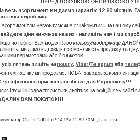
ПЕРЕД ПОКУПКОЮ ОБОВ'ЯЗКОВО УТ
На весь асортимент ми даємо гарантію 12-60 місяців. Г
політики виробника.
З асортиментом магазину можна ознайомитись на нашому сай
Знайдете ціни нижче за наших - напишіть нам і ми спро
Якщо потрібної Вам моделі (або
кольору/модифікації ДАНОЇ 
апишіть, ми дамо відповідь про можливість продажу та ціну
Вашими параметрами або бюджетом.
З усіх питань пишіть на
пошту
,
Viber
/
Telegram
або
теле
ся техніка, яку ми продаємо, НОВА, заводська
комплектація
Сертифікована оригінальна збірка для Євросоюзу!!!
пис і технічні характеристики дивіться на офіційному сайті в
ВДАЛИХ ВАМ ПОКУПОК!!!
кумулятор Green Cell LiFePO4 12V 12.8V 80Ah , Гарантія