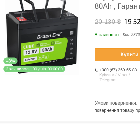
80Ah , Гарант
19 5
20 130 ₴
В наявності
Код:
2870
Купити
–3%
Залишилось
0
0
днів
0
0
0
0
0
0
+380 (67) 260-65-88
Kyivstar / Viber /
Telegram
повернення товару п