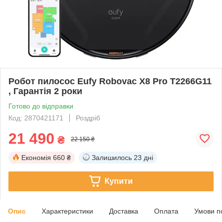
Робот пилосос Eufy Robovac X8 Pro T2266G11
, Гарантія 2 роки
Готово до відправки
Код: 2870421171
Роздріб
21 490
₴
22 150 ₴
Економія
660 ₴
Залишилось
23 дні
Купити
Опис
Характеристики
Доставка
Оплата
Умови п