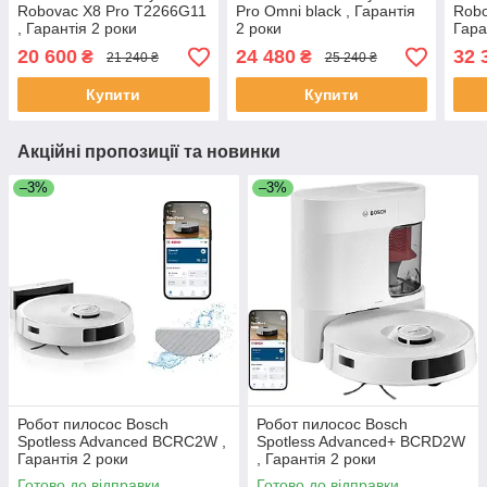
Robovac X8 Pro T2266G11
Pro Omni black , Гарантія
Robo
, Гарантія 2 роки
2 роки
Гара
20 600
24 480
32 
₴
₴
21 240 ₴
25 240 ₴
Купити
Купити
Акційні пропозиції та новинки
–3%
–3%
Робот пилосос Bosch
Робот пилосос Bosch
Spotless Advanced BCRC2W ,
Spotless Advanced+ BCRD2W
Гарантія 2 роки
, Гарантія 2 роки
Готово до відправки
Готово до відправки