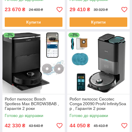
23 670
29 410
₴
₴
24 400 ₴
30 320 ₴
Купити
Купити
–3%
–3%
Робот пилосос Bosch
Робот пилосос Cecotec
Spotless Max BCRDW3BAB ,
Conga 20090 ProAI InfinitySoa
Гарантія 2 роки
p , Гарантія 2 роки
Готово до відправки
Готово до відправки
42 330
44 050
₴
₴
43 640 ₴
45 410 ₴