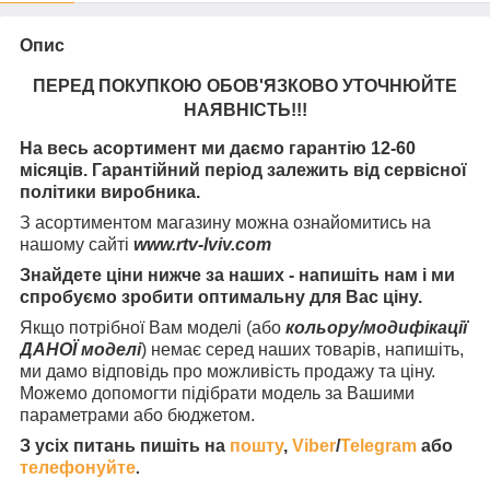
Опис
ПЕРЕД ПОКУПКОЮ ОБОВ'ЯЗКОВО УТОЧНЮЙТЕ
НАЯВНІСТЬ
!!!
На весь асортимент ми даємо гарантію 12-60
місяців. Гарантійний період залежить від сервісної
політики виробника.
З асортиментом магазину можна ознайомитись на
нашому сайті
www.rtv-lviv.com
Знайдете ціни нижче за наших - напишіть нам і ми
спробуємо зробити оптимальну для Вас ціну.
Якщо потрібної Вам моделі (або
кольору/модифікації
ДАНОЇ моделі
) немає серед наших товарів, напишіть,
ми дамо відповідь про можливість продажу та ціну.
Можемо допомогти підібрати модель за Вашими
параметрами або бюджетом.
З усіх питань пишіть на
пошту
,
Viber
/
Telegram
або
телефонуйте
.