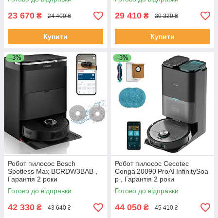
23 670
29 410
₴
₴
24 400 ₴
30 320 ₴
Купити
Купити
–3%
–3%
Робот пилосос Bosch
Робот пилосос Cecotec
Spotless Max BCRDW3BAB ,
Conga 20090 ProAI InfinitySoa
Гарантія 2 роки
p , Гарантія 2 роки
Готово до відправки
Готово до відправки
42 330
44 050
₴
₴
43 640 ₴
45 410 ₴