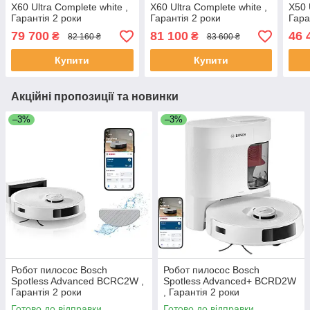
X60 Ultra Complete white ,
X60 Ultra Complete white ,
X50 
Гарантія 2 роки
Гарантія 2 роки
Гара
79 700
81 100
46 
₴
₴
82 160 ₴
83 600 ₴
Купити
Купити
Акційні пропозиції та новинки
–3%
–3%
Робот пилосос Bosch
Робот пилосос Bosch
Spotless Advanced BCRC2W ,
Spotless Advanced+ BCRD2W
Гарантія 2 роки
, Гарантія 2 роки
Готово до відправки
Готово до відправки