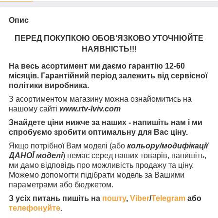
Опис
ПЕРЕД ПОКУПКОЮ ОБОВ'ЯЗКОВО УТОЧНЮЙТЕ
НАЯВНІСТЬ
!!!
На весь асортимент ми даємо гарантію 12-60
місяців. Гарантійний період залежить від сервісної
політики виробника.
З асортиментом магазину можна ознайомитись на
нашому сайті
www.rtv-lviv.com
Знайдете ціни нижче за наших - напишіть нам і ми
спробуємо зробити оптимальну для Вас ціну.
Якщо потрібної Вам моделі (або
кольору/модифікації
ДАНОЇ моделі
) немає серед наших товарів, напишіть,
ми дамо відповідь про можливість продажу та ціну.
Можемо допомогти підібрати модель за Вашими
параметрами або бюджетом.
З усіх питань пишіть на
пошту
,
Viber
/
Telegram
або
телефонуйте
.