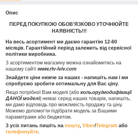
Опис
ПЕРЕД ПОКУПКОЮ ОБОВ'ЯЗКОВО УТОЧНЮЙТЕ
НАЯВНІСТЬ
!!!
На весь асортимент ми даємо гарантію 12-60
місяців. Гарантійний період залежить від сервісної
політики виробника.
З асортиментом магазину можна ознайомитись на
нашому сайті
www.rtv-lviv.com
Знайдете ціни нижче за наших - напишіть нам і ми
спробуємо зробити оптимальну для Вас ціну.
Якщо потрібної Вам моделі (або
кольору/модифікації
ДАНОЇ моделі
) немає серед наших товарів, напишіть,
ми дамо відповідь про можливість продажу та ціну.
Можемо допомогти підібрати модель за Вашими
параметрами або бюджетом.
З усіх питань пишіть на
пошту
,
Viber
/
Telegram
або
телефонуйте
.