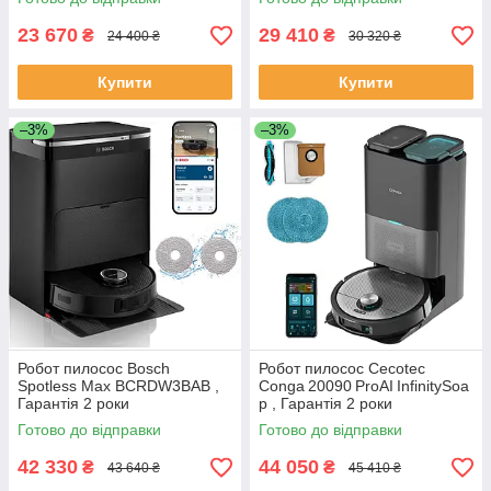
23 670
29 410
₴
₴
24 400 ₴
30 320 ₴
Купити
Купити
–3%
–3%
Робот пилосос Bosch
Робот пилосос Cecotec
Spotless Max BCRDW3BAB ,
Conga 20090 ProAI InfinitySoa
Гарантія 2 роки
p , Гарантія 2 роки
Готово до відправки
Готово до відправки
42 330
44 050
₴
₴
43 640 ₴
45 410 ₴