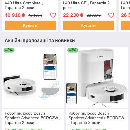
X40 Ultra Complete ,
L40 Ultra CE , Гарантія 2
L40 
Гарантія 2 роки
роки
Гара
40 910
22 230
26 
₴
₴
42 180 ₴
22 920 ₴
Купити
Купити
Акційні пропозиції та новинки
–3%
–3%
Робот пилосос Bosch
Робот пилосос Bosch
Spotless Advanced BCRC2W ,
Spotless Advanced+ BCRD2W
Гарантія 2 роки
, Гарантія 2 роки
Готово до відправки
Готово до відправки