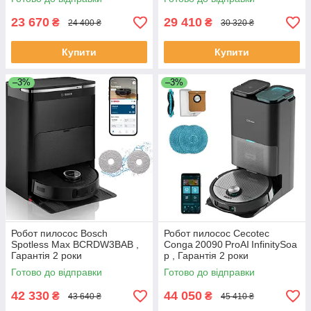
23 670
29 410
₴
₴
24 400 ₴
30 320 ₴
Купити
Купити
–3%
–3%
Робот пилосос Bosch
Робот пилосос Cecotec
Spotless Max BCRDW3BAB ,
Conga 20090 ProAI InfinitySoa
Гарантія 2 роки
p , Гарантія 2 роки
Готово до відправки
Готово до відправки
42 330
44 050
₴
₴
43 640 ₴
45 410 ₴