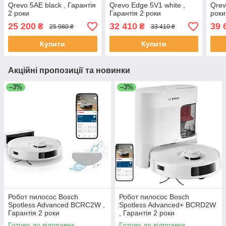
Qrevo 5AE black , Гарантія
Qrevo Edge 5V1 white ,
Qrev
2 роки
Гарантія 2 роки
роки
25 200
32 410
39 
₴
₴
25 980 ₴
33 410 ₴
Купити
Купити
Акційні пропозиції та новинки
–3%
–3%
Робот пилосос Bosch
Робот пилосос Bosch
Spotless Advanced BCRC2W ,
Spotless Advanced+ BCRD2W
Гарантія 2 роки
, Гарантія 2 роки
Готово до відправки
Готово до відправки