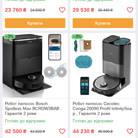
23 760
29 530
₴
₴
24 500 ₴
30 440 ₴
Купити
Купити
–3%
–3%
Робот пилосос Bosch
Робот пилосос Cecotec
Spotless Max BCRDW3BAB ,
Conga 20090 ProAI InfinitySoa
Гарантія 2 роки
p , Гарантія 2 роки
Готово до відправки
Готово до відправки
42 500
44 230
₴
₴
43 820 ₴
45 590 ₴