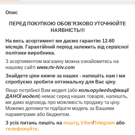
Опис
ПЕРЕД ПОКУПКОЮ ОБОВ'ЯЗКОВО УТОЧНЮЙТЕ
НАЯВНІСТЬ
!!!
На весь асортимент ми даємо гарантію 12-60
місяців. Гарантійний період залежить від сервісної
політики виробника.
З асортиментом магазину можна ознайомитись на
нашому сайті
www.rtv-lviv.com
Знайдете ціни нижче за наших - напишіть нам і ми
спробуємо зробити оптимальну для Вас ціну.
Якщо потрібної Вам моделі (або
кольору/модифікації
ДАНОЇ моделі
) немає серед наших товарів, напишіть,
ми дамо відповідь про можливість продажу та ціну.
Можемо допомогти підібрати модель за Вашими
параметрами або бюджетом.
З усіх питань пишіть на
пошту
,
Viber
/
Telegram
або
телефонуйте
.