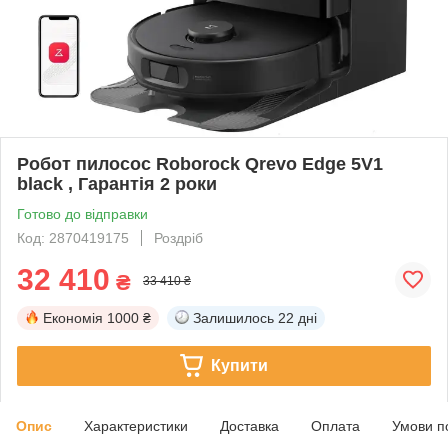
Робот пилосос Roborock Qrevo Edge 5V1
black , Гарантія 2 роки
Готово до відправки
Код: 2870419175
Роздріб
32 410
₴
33 410 ₴
Економія
1000 ₴
Залишилось
22 дні
Купити
Опис
Характеристики
Доставка
Оплата
Умови п