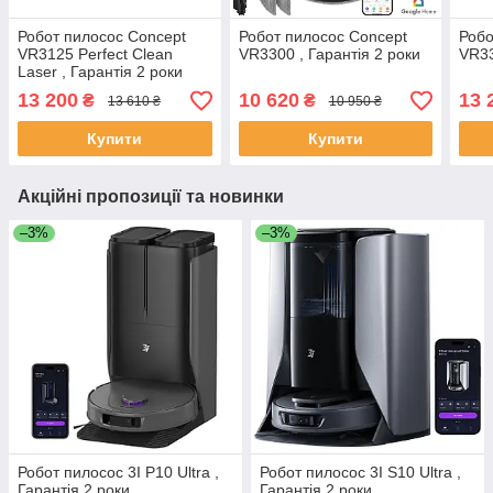
Робот пилосос Concept
Робот пилосос Concept
Робо
VR3125 Perfect Clean
VR3300 , Гарантія 2 роки
VR33
Laser , Гарантія 2 роки
13 200
10 620
13 
₴
₴
13 610 ₴
10 950 ₴
Купити
Купити
Акційні пропозиції та новинки
–3%
–3%
Робот пилосос 3I P10 Ultra ,
Робот пилосос 3I S10 Ultra ,
Гарантія 2 роки
Гарантія 2 роки