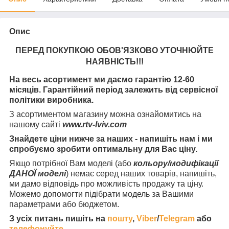
Опис
ПЕРЕД ПОКУПКОЮ ОБОВ'ЯЗКОВО УТОЧНЮЙТЕ
НАЯВНІСТЬ
!!!
На весь асортимент ми даємо гарантію 12-60
місяців. Гарантійний період залежить від сервісної
політики виробника.
З асортиментом магазину можна ознайомитись на
нашому сайті
www.rtv-lviv.com
Знайдете ціни нижче за наших - напишіть нам і ми
спробуємо зробити оптимальну для Вас ціну.
Якщо потрібної Вам моделі (або
кольору/модифікації
ДАНОЇ моделі
) немає серед наших товарів, напишіть,
ми дамо відповідь про можливість продажу та ціну.
Можемо допомогти підібрати модель за Вашими
параметрами або бюджетом.
З усіх питань пишіть на
пошту
,
Viber
/
Telegram
або
телефонуйте