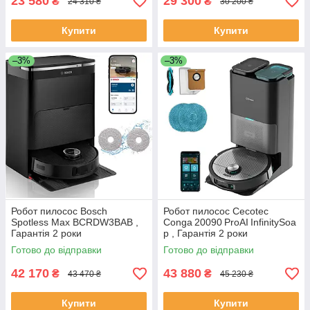
23 580
29 300
₴
₴
24 310 ₴
30 200 ₴
Купити
Купити
–3%
–3%
Робот пилосос Bosch
Робот пилосос Cecotec
Spotless Max BCRDW3BAB ,
Conga 20090 ProAI InfinitySoa
Гарантія 2 роки
p , Гарантія 2 роки
Готово до відправки
Готово до відправки
42 170
43 880
₴
₴
43 470 ₴
45 230 ₴
Купити
Купити