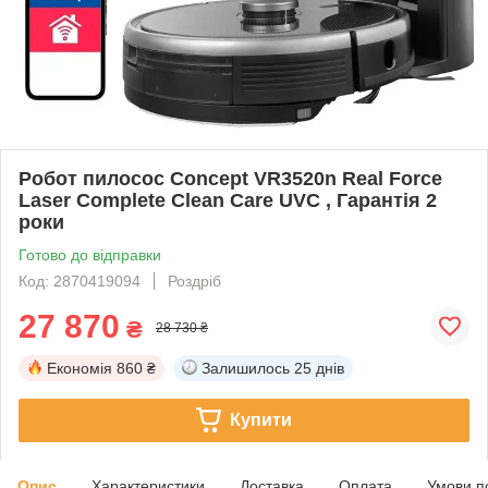
Робот пилосос Concept VR3520n Real Force
Laser Complete Clean Care UVC , Гарантія 2
роки
Готово до відправки
Код: 2870419094
Роздріб
27 870
₴
28 730 ₴
Економія
860 ₴
Залишилось
25 днів
Купити
Опис
Характеристики
Доставка
Оплата
Умови п