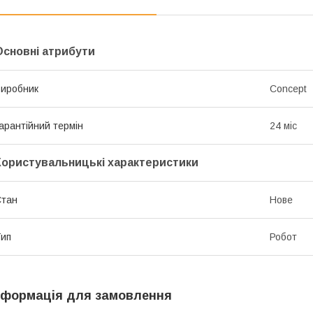
Основні атрибути
иробник
Concept
арантійний термін
24 міс
Користувальницькі характеристики
Стан
Нове
ип
Робот
нформація для замовлення