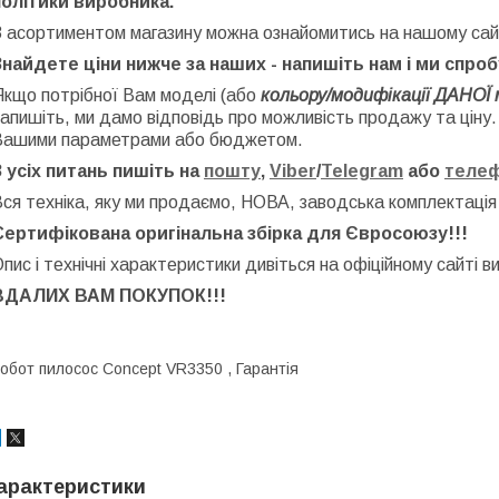
політики виробника.
З асортиментом магазину можна ознайомитись на нашому сай
Знайдете ціни нижче за наших - напишіть нам і ми спро
Якщо потрібної Вам моделі (або
кольору/модифікації ДАНОЇ 
апишіть, ми дамо відповідь про можливість продажу та ціну
Вашими параметрами або бюджетом.
З усіх питань пишіть на
пошту
,
Viber
/
Telegram
або
теле
ся техніка, яку ми продаємо, НОВА, заводська
комплектація
Сертифікована оригінальна збірка для Євросоюзу!!!
пис і технічні характеристики дивіться на офіційному сайті в
ВДАЛИХ ВАМ ПОКУПОК!!!
обот пилосос Concept VR3350 , Гарантія
арактеристики