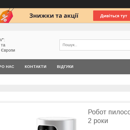
V":
 та
з Європи
РО НАС
КОНТАКТИ
ВІДГУКИ
Робот пилосо
2 роки