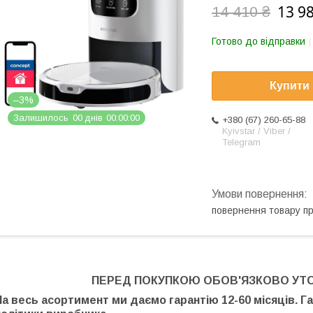
13 9
14 410 ₴
Готово до відправки
Купити
–3%
Залишилось
0
0
днів
0
0
0
0
0
0
+380 (67) 260-65-88
Kyivstar / Viber /
Telegram
повернення товару п
ПЕРЕД ПОКУПКОЮ ОБОВ'ЯЗКОВО УТ
На весь асортимент ми даємо гарантію 12-60 місяців. Г