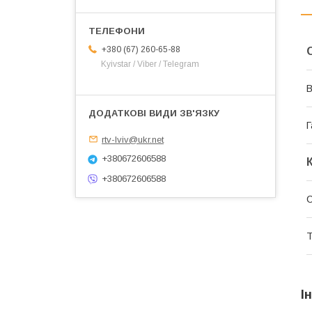
+380 (67) 260-65-88
Kyivstar / Viber / Telegram
В
Г
rtv-lviv@ukr.net
+380672606588
+380672606588
Т
І