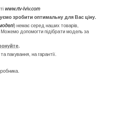
ті
www.rtv-lviv.com
буємо зробити оптимальну для Вас ціну.
моделі
) немає серед наших товарів,
. Можемо допомогти підібрати модель за
фонуйте
.
 та
пакування, на гарантії.
иробника.