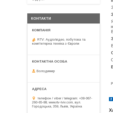
КОНТАКТИ
н
RTV: Аудіо/відео, побутова та
комп'ютерна техніка з Європи
В
О
Володимир
Р
телефон / viber / telegram: +38-067-
260-65-88, www.rtv-lviv.com, вул.
Городоцька, 359, Львів, Україна
Х