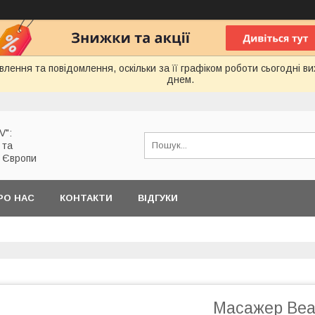
лення та повідомлення, оскільки за її графіком роботи сьогодні 
днем.
V":
 та
з Європи
РО НАС
КОНТАКТИ
ВІДГУКИ
Масажер Beaut