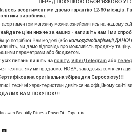
ПЕРЕД ПОКУПКОЮ ОБОВ'ЯЗКОВО УТ
На весь асортимент ми даємо гарантію 12-60 місяців. Г
політики виробника.
З асортиментом магазину можна ознайомитись на нашому сай
Знайдете ціни нижче за наших - напишіть нам і ми спро
Якщо потрібної Вам моделі (або
кольору/модифікації ДАНОЇ 
апишіть, ми дамо відповідь про можливість продажу та ціну
Вашими параметрами або бюджетом.
З усіх питань пишіть на
пошту
,
Viber
/
Telegram
або
теле
ся техніка, яку ми продаємо, НОВА, заводська
комплектація
Сертифікована оригінальна збірка для Євросоюзу!!!
пис і технічні характеристики дивіться на офіційному сайті в
ВДАЛИХ ВАМ ПОКУПОК!!!
асажер Beautifly Fitness PowerFit , Гарантія