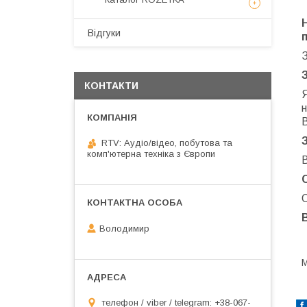
Відгуки
КОНТАКТИ
н
RTV: Аудіо/відео, побутова та
комп'ютерна техніка з Європи
В
О
Володимир
М
телефон / viber / telegram: +38-067-