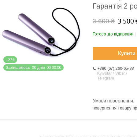
Гарантія 2 р
3 500 
3 600 ₴
Готово до відправки
Купити
–3%
Залишилось
0
0
днів
0
0
0
0
0
0
+380 (67) 260-65-88
Kyivstar / Viber /
Telegram
повернення товару п