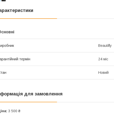
арактеристики
Основні
иробник
Beautifly
арантійний термін
24 міс
Стан
Новий
нформація для замовлення
іна:
3 500 ₴