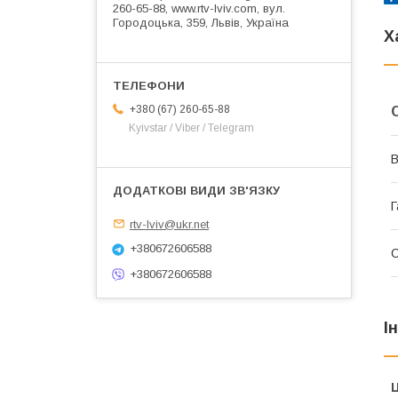
260-65-88, www.rtv-lviv.com, вул.
Городоцька, 359, Львів, Україна
Х
+380 (67) 260-65-88
Kyivstar / Viber / Telegram
В
Г
rtv-lviv@ukr.net
+380672606588
+380672606588
І
Ц