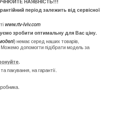
ОЧНЮЙТЕ НАЯВНІСТЬ
!!!
арантійний період залежить від сервісної
ті
www.rtv-lviv.com
буємо зробити оптимальну для Вас ціну.
моделі
) немає серед наших товарів,
. Можемо допомогти підібрати модель за
фонуйте
.
 та
пакування, на гарантії.
иробника.