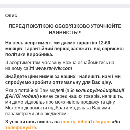
Опис
ПЕРЕД ПОКУПКОЮ ОБОВ'ЯЗКОВО УТОЧНЮЙТЕ
НАЯВНІСТЬ
!!!
На весь асортимент ми даємо гарантію 12-60
місяців. Гарантійний період залежить від сервісної
політики виробника.
З асортиментом магазину можна ознайомитись на
нашому сайті
www.rtv-lviv.com
Знайдете ціни нижче за наших - напишіть нам і ми
спробуємо зробити оптимальну для Вас ціну.
Якщо потрібної Вам моделі (або
кольору/модифікації
ДАНОЇ моделі
) немає серед наших товарів, напишіть,
ми дамо відповідь про можливість продажу та ціну.
Можемо допомогти підібрати модель за Вашими
параметрами або бюджетом.
З усіх питань пишіть на
пошту
,
Viber
/
Telegram
або
телефонуйте
.