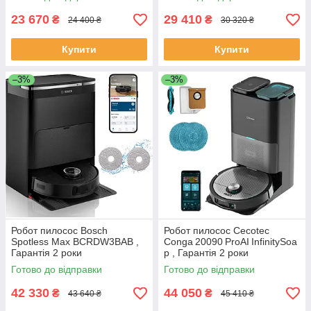
23 670
29 410
₴
₴
24 400 ₴
30 320 ₴
Купити
Купити
–3%
–3%
Робот пилосос Bosch
Робот пилосос Cecotec
Spotless Max BCRDW3BAB ,
Conga 20090 ProAI InfinitySoa
Гарантія 2 роки
p , Гарантія 2 роки
Готово до відправки
Готово до відправки
42 330
44 050
₴
₴
43 640 ₴
45 410 ₴