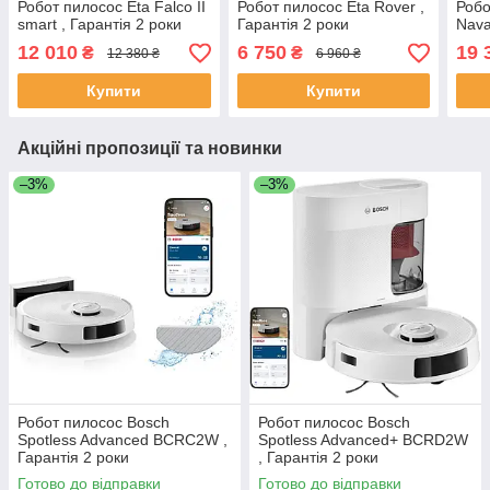
Робот пилосос Eta Falco II
Робот пилосос Eta Rover ,
Робо
smart , Гарантія 2 роки
Гарантія 2 роки
Nava
12 010
6 750
19 
₴
₴
12 380 ₴
6 960 ₴
Купити
Купити
Акційні пропозиції та новинки
–3%
–3%
Робот пилосос Bosch
Робот пилосос Bosch
Spotless Advanced BCRC2W ,
Spotless Advanced+ BCRD2W
Гарантія 2 роки
, Гарантія 2 роки
Готово до відправки
Готово до відправки