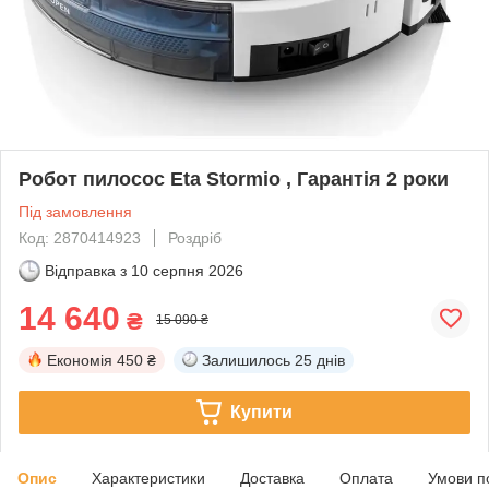
Робот пилосос Eta Stormio , Гарантія 2 роки
Під замовлення
Код: 2870414923
Роздріб
Відправка з
10 серпня 2026
14 640
₴
15 090 ₴
Економія
450 ₴
Залишилось
25 днів
Купити
Опис
Характеристики
Доставка
Оплата
Умови п