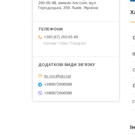
260-65-88, www.rtv-lviv.com, вул.
Городоцька, 359, Львів, Україна
Х
+380 (67) 260-65-88
Kyivstar / Viber / Telegram
В
rtv-lviv@ukr.net
+380672606588
+380672606588
Г
І