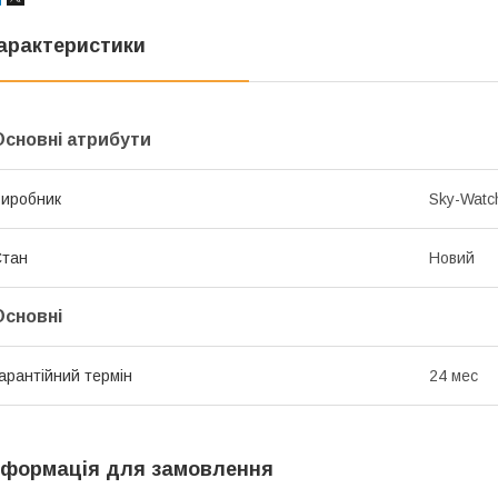
арактеристики
Основні атрибути
иробник
Sky-Watc
Стан
Новий
Основні
арантійний термін
24 мес
нформація для замовлення