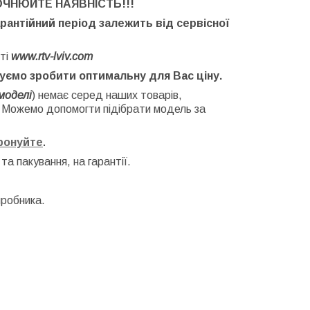
ОЧНЮЙТЕ НАЯВНІСТЬ
!!!
арантійний період залежить від сервісної
ті
www.rtv-lviv.com
буємо зробити оптимальну для Вас ціну.
моделі
) немає серед наших товарів,
. Можемо допомогти підібрати модель за
фонуйте
.
 та
пакування, на гарантії.
иробника.