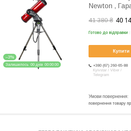
Newton , Гар
40 1
41 380 ₴
Готово до відправки
Купити
–3%
Залишилось
0
0
днів
0
0
0
0
0
0
+380 (67) 260-65-88
Kyivstar / Viber /
Telegram
повернення товару п