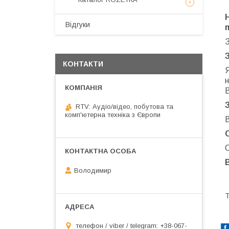
Відгуки
КОНТАКТИ
н
RTV: Аудіо/відео, побутова та
комп'ютерна техніка з Європи
В
О
Володимир
Т
телефон / viber / telegram: +38-067-