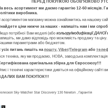
ПЕРЕД ПОКУПКОЮ ОБОВ'ЯЗКОВО УТ
На весь асортимент ми даємо гарантію 12-60 місяців. Г
політики виробника.
З асортиментом магазину можна ознайомитись на нашому сай
Знайдете ціни нижче за наших - напишіть нам і ми спро
Якщо потрібної Вам моделі (або
кольору/модифікації ДАНОЇ 
апишіть, ми дамо відповідь про можливість продажу та ціну
Вашими параметрами або бюджетом.
З усіх питань пишіть на
пошту
,
Viber
/
Telegram
або
теле
ся техніка, яку ми продаємо, НОВА, заводська
комплектація
Сертифікована оригінальна збірка для Євросоюзу!!!
пис і технічні характеристики дивіться на офіційному сайті в
ВДАЛИХ ВАМ ПОКУПОК!!!
елескоп Sky-Watcher Star Discovery 130 Newton , Гарантія