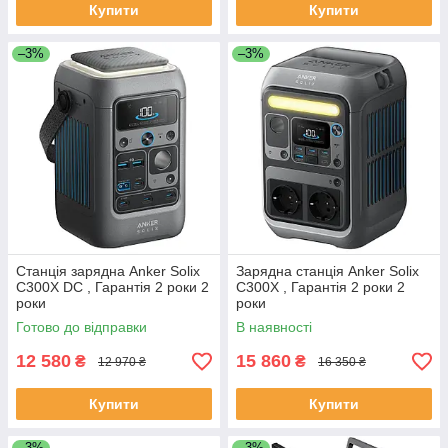
Купити
Купити
–3%
–3%
Станція зарядна Anker Solix
Зарядна станція Anker Solix
C300X DC , Гарантія 2 роки 2
C300X , Гарантія 2 роки 2
роки
роки
Готово до відправки
В наявності
12 580
15 860
₴
₴
12 970 ₴
16 350 ₴
Купити
Купити
–3%
–3%