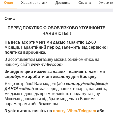
Опис
Характеристики
Доставка
Оплата
Умови п
Опис
ПЕРЕД ПОКУПКОЮ ОБОВ'ЯЗКОВО УТОЧНЮЙТЕ
НАЯВНІСТЬ
!!!
На весь асортимент ми даємо гарантію 12-60
місяців. Гарантійний період залежить від сервісної
політики виробника.
З асортиментом магазину можна ознайомитись на
нашому сайті
www.rtv-lviv.com
Знайдете ціни нижче за наших - напишіть нам і ми
спробуємо зробити оптимальну для Вас ціну.
Якщо потрібної Вам моделі (або
кольору/модифікації
ДАНОЇ моделі
) немає серед наших товарів, напишіть,
ми дамо відповідь про можливість продажу та ціну.
Можемо допомогти підібрати модель за Вашими
параметрами або бюджетом.
З усіх питань пишіть на
пошту
,
Viber
/
Telegram
або