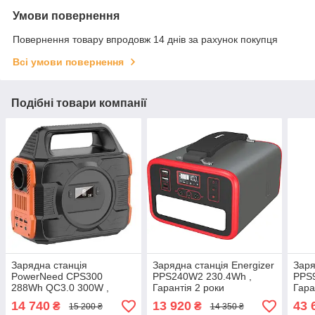
Умови повернення
Повернення товару впродовж 14 днів за рахунок покупця
Всі умови повернення
Подібні товари компанії
Зарядна станція
Зарядна станція Energizer
Заря
PowerNeed CPS300
PPS240W2 230.4Wh ,
PPS
288Wh QC3.0 300W ,
Гарантія 2 роки
Гара
Гарантія 2 роки
14 740
13 920
43 
₴
₴
15 200 ₴
14 350 ₴