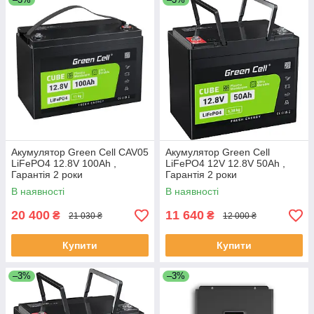
Акумулятор Green Cell CAV05
Акумулятор Green Cell
LiFePO4 12.8V 100Ah ,
LiFePO4 12V 12.8V 50Ah ,
Гарантія 2 роки
Гарантія 2 роки
В наявності
В наявності
20 400
11 640
₴
₴
21 030 ₴
12 000 ₴
Купити
Купити
–3%
–3%