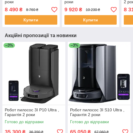
роки
роки
2 ро
8 490
9 920
8 3
₴
₴
8 760 ₴
10 230 ₴
Купити
Купити
Акційні пропозиції та новинки
–3%
–3%
Робот пилосос 3I P10 Ultra ,
Робот пилосос 3I S10 Ultra ,
Гарантія 2 роки
Гарантія 2 роки
Готово до відправки
Готово до відправки
35 300
65 050
₴
₴
36 390 ₴
67 060 ₴