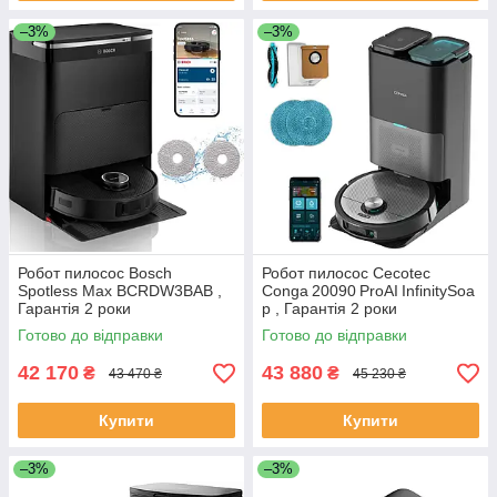
–3%
–3%
Робот пилосос Bosch
Робот пилосос Cecotec
Spotless Max BCRDW3BAB ,
Conga 20090 ProAI InfinitySoa
Гарантія 2 роки
p , Гарантія 2 роки
Готово до відправки
Готово до відправки
42 170
43 880
₴
₴
43 470 ₴
45 230 ₴
Купити
Купити
–3%
–3%