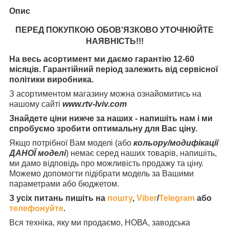
Опис
ПЕРЕД ПОКУПКОЮ ОБОВ'ЯЗКОВО УТОЧНЮЙТЕ
НАЯВНІСТЬ
!!!
На весь асортимент ми даємо гарантію 12-60
місяців. Гарантійний період залежить від сервісної
політики виробника.
З асортиментом магазину можна ознайомитись на
нашому сайті
www.rtv-lviv.com
Знайдете ціни нижче за наших - напишіть нам і ми
спробуємо зробити оптимальну для Вас ціну.
Якщо потрібної Вам моделі (або
кольору/модифікації
ДАНОЇ моделі
) немає серед наших товарів, напишіть,
ми дамо відповідь про можливість продажу та ціну.
Можемо допомогти підібрати модель за Вашими
параметрами або бюджетом.
З усіх питань пишіть на
пошту
,
Viber
/
Telegram
або
телефонуйте
.
Вся техніка, яку ми продаємо, НОВА, заводська