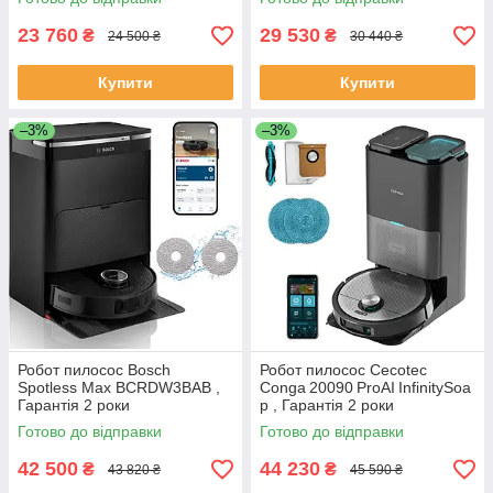
23 760
29 530
₴
₴
24 500 ₴
30 440 ₴
Купити
Купити
–3%
–3%
Робот пилосос Bosch
Робот пилосос Cecotec
Spotless Max BCRDW3BAB ,
Conga 20090 ProAI InfinitySoa
Гарантія 2 роки
p , Гарантія 2 роки
Готово до відправки
Готово до відправки
42 500
44 230
₴
₴
43 820 ₴
45 590 ₴