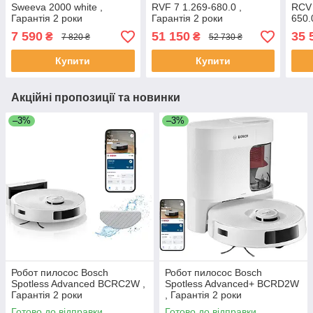
Sweeva 2000 white ,
RVF 7 1.269-680.0 ,
RCV 
Гарантія 2 роки
Гарантія 2 роки
650.
7 590
51 150
35 
₴
₴
7 820 ₴
52 730 ₴
Купити
Купити
Акційні пропозиції та новинки
–3%
–3%
Робот пилосос Bosch
Робот пилосос Bosch
Spotless Advanced BCRC2W ,
Spotless Advanced+ BCRD2W
Гарантія 2 роки
, Гарантія 2 роки
Готово до відправки
Готово до відправки