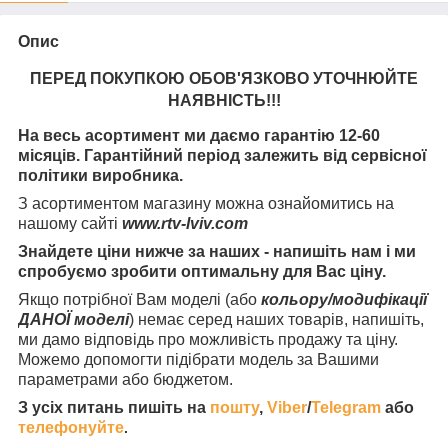
Опис
ПЕРЕД ПОКУПКОЮ ОБОВ'ЯЗКОВО УТОЧНЮЙТЕ
НАЯВНІСТЬ
!!!
На весь асортимент ми даємо гарантію 12-60
місяців. Гарантійний період залежить від сервісної
політики виробника.
З асортиментом магазину можна ознайомитись на
нашому сайті
www.rtv-lviv.com
Знайдете ціни нижче за наших - напишіть нам і ми
спробуємо зробити оптимальну для Вас ціну.
Якщо потрібної Вам моделі (або
кольору/модифікації
ДАНОЇ моделі
) немає серед наших товарів, напишіть,
ми дамо відповідь про можливість продажу та ціну.
Можемо допомогти підібрати модель за Вашими
параметрами або бюджетом.
З усіх питань пишіть на
пошту
,
Viber
/
Telegram
або
телефонуйте
.