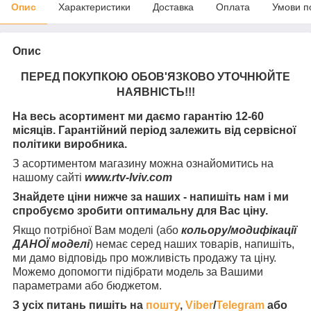
Опис
Характеристики
Доставка
Оплата
Умови п
Опис
ПЕРЕД ПОКУПКОЮ ОБОВ'ЯЗКОВО УТОЧНЮЙТЕ
НАЯВНІСТЬ
!!!
На весь асортимент ми даємо гарантію 12-60
місяців. Гарантійний період залежить від сервісної
політики виробника.
З асортиментом магазину можна ознайомитись на
нашому сайті
www.rtv-lviv.com
Знайдете ціни нижче за наших - напишіть нам і ми
спробуємо зробити оптимальну для Вас ціну.
Якщо потрібної Вам моделі (або
кольору/модифікації
ДАНОЇ моделі
) немає серед наших товарів, напишіть,
ми дамо відповідь про можливість продажу та ціну.
Можемо допомогти підібрати модель за Вашими
параметрами або бюджетом.
З усіх питань пишіть на
пошту
,
Viber
/
Telegram
або