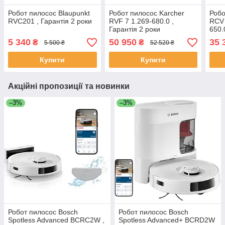
Робот пилосос Blaupunkt
Робот пилосос Karcher
Робо
RVC201 , Гарантія 2 роки
RVF 7 1.269-680.0 ,
RCV 
Гарантія 2 роки
650.
5 340
50 950
35 
₴
₴
5 500 ₴
52 520 ₴
Купити
Купити
Акційні пропозиції та новинки
–3%
–3%
Робот пилосос Bosch
Робот пилосос Bosch
Spotless Advanced BCRC2W ,
Spotless Advanced+ BCRD2W