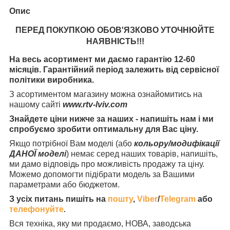
Опис
ПЕРЕД ПОКУПКОЮ ОБОВ'ЯЗКОВО УТОЧНЮЙТЕ
НАЯВНІСТЬ
!!!
На весь асортимент ми даємо гарантію 12-60
місяців. Гарантійний період залежить від сервісної
політики виробника.
З асортиментом магазину можна ознайомитись на
нашому сайті
www.rtv-lviv.com
Знайдете ціни нижче за наших - напишіть нам і ми
спробуємо зробити оптимальну для Вас ціну.
Якщо потрібної Вам моделі (або
кольору/модифікації
ДАНОЇ моделі
) немає серед наших товарів, напишіть,
ми дамо відповідь про можливість продажу та ціну.
Можемо допомогти підібрати модель за Вашими
параметрами або бюджетом.
З усіх питань пишіть на
пошту
,
Viber
/
Telegram
або
телефонуйте
.
Вся техніка, яку ми продаємо, НОВА, заводська