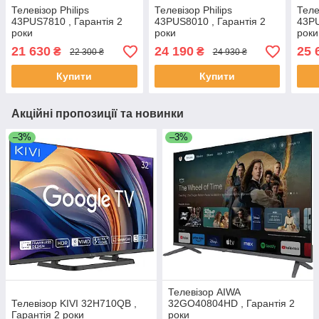
Телевізор Philips
Телевізор Philips
Теле
43PUS7810 , Гарантія 2
43PUS8010 , Гарантія 2
43PU
роки
роки
роки
21 630
24 190
25 
₴
₴
22 300 ₴
24 930 ₴
Купити
Купити
Акційні пропозиції та новинки
–3%
–3%
Телевізор AIWA
Телевізор KIVI 32H710QB ,
32GO40804HD , Гарантія 2
Гарантія 2 роки
роки