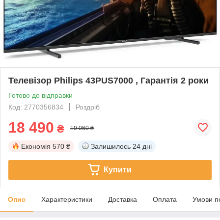
Телевізор Philips 43PUS7000 , Гарантія 2 роки
Готово до відправки
Код: 2770356834
Роздріб
18 490
₴
19 060 ₴
Економія
570 ₴
Залишилось
24 дні
Купити
Опис
Характеристики
Доставка
Оплата
Умови п