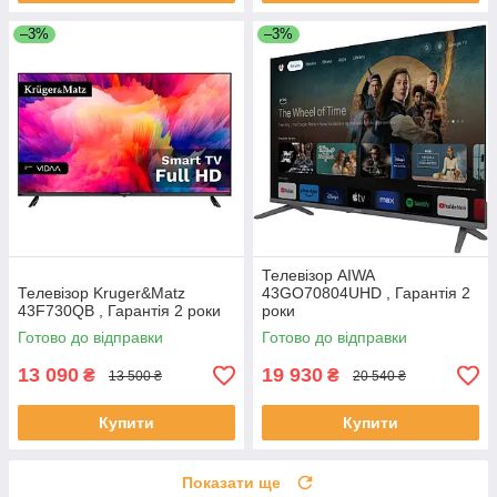
–3%
–3%
Телевізор AIWA
Телевізор Kruger&Matz
43GO70804UHD , Гарантія 2
43F730QB , Гарантія 2 роки
роки
Готово до відправки
Готово до відправки
13 090
19 930
₴
₴
13 500 ₴
20 540 ₴
Купити
Купити
Показати ще