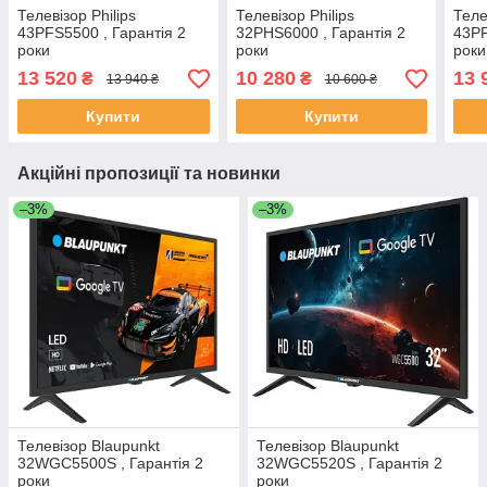
Телевізор Philips
Телевізор Philips
Теле
43PFS5500 , Гарантія 2
32PHS6000 , Гарантія 2
43PF
роки
роки
роки
13 520
10 280
13 
₴
₴
13 940 ₴
10 600 ₴
Купити
Купити
Акційні пропозиції та новинки
–3%
–3%
Телевізор Blaupunkt
Телевізор Blaupunkt
32WGC5500S , Гарантія 2
32WGC5520S , Гарантія 2
роки
роки