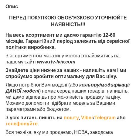
Опис
ПЕРЕД ПОКУПКОЮ ОБОВ'ЯЗКОВО УТОЧНЮЙТЕ
НАЯВНІСТЬ
!!!
На весь асортимент ми даємо гарантію 12-60
місяців. Гарантійний період залежить від сервісної
політики виробника.
З асортиментом магазину можна ознайомитись на
нашому сайті
www.rtv-lviv.com
Знайдете ціни нижче за наших - напишіть нам і ми
спробуємо зробити оптимальну для Вас ціну.
Якщо потрібної Вам моделі (або
кольору/модифікації
ДАНОЇ моделі
) немає серед наших товарів, напишіть,
ми дамо відповідь про можливість продажу та ціну.
Можемо допомогти підібрати модель за Вашими
параметрами або бюджетом.
З усіх питань пишіть на
пошту
,
Viber
/
Telegram
або
телефонуйте
.
Вся техніка, яку ми продаємо, НОВА, заводська