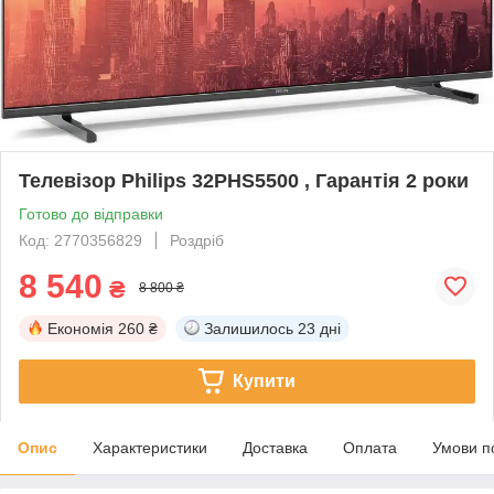
Телевізор Philips 32PHS5500 , Гарантія 2 роки
Готово до відправки
Код: 2770356829
Роздріб
8 540
₴
8 800 ₴
Економія
260 ₴
Залишилось
23 дні
Купити
Опис
Характеристики
Доставка
Оплата
Умови п