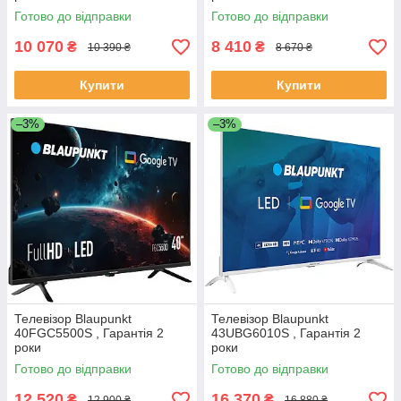
Готово до відправки
Готово до відправки
10 070
8 410
₴
₴
10 390 ₴
8 670 ₴
Купити
Купити
–3%
–3%
Телевізор Blaupunkt
Телевізор Blaupunkt
40FGC5500S , Гарантія 2
43UBG6010S , Гарантія 2
роки
роки
Готово до відправки
Готово до відправки
12 520
16 370
₴
₴
12 900 ₴
16 880 ₴