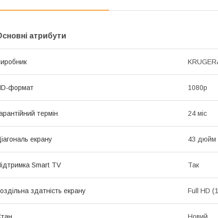
Основні атрибути
иробник
KRUGER
HD-формат
1080р
арантійний термін
24 міс
іагональ екрану
43 дюйм
ідтримка Smart TV
Так
оздільна здатність екрану
Full HD 
Стан
Новий