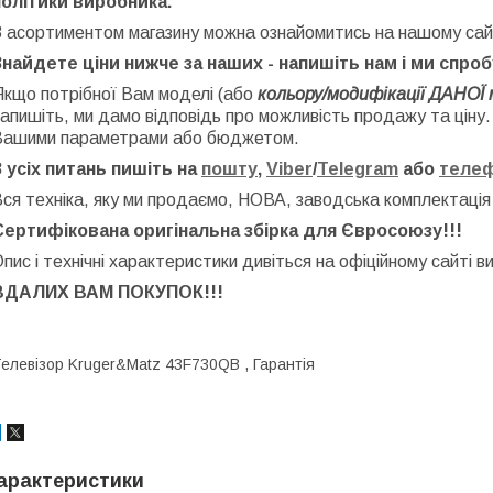
політики виробника.
З асортиментом магазину можна ознайомитись на нашому сай
Знайдете ціни нижче за наших - напишіть нам і ми спро
Якщо потрібної Вам моделі (або
кольору/модифікації ДАНОЇ 
апишіть, ми дамо відповідь про можливість продажу та ціну
Вашими параметрами або бюджетом.
З усіх питань пишіть на
пошту
,
Viber
/
Telegram
або
теле
ся техніка, яку ми продаємо, НОВА, заводська
комплектація
Сертифікована оригінальна збірка для Євросоюзу!!!
пис і технічні характеристики дивіться на офіційному сайті в
ВДАЛИХ ВАМ ПОКУПОК!!!
елевізор Kruger&Matz 43F730QB , Гарантія
арактеристики