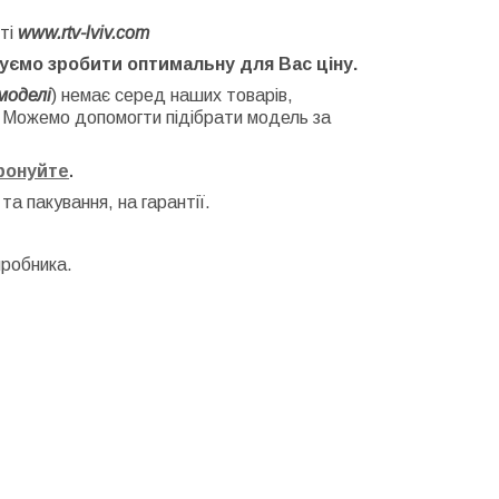
ті
www.rtv-lviv.com
буємо зробити оптимальну для Вас ціну.
моделі
) немає серед наших товарів,
. Можемо допомогти підібрати модель за
фонуйте
.
 та
пакування, на гарантії.
иробника.