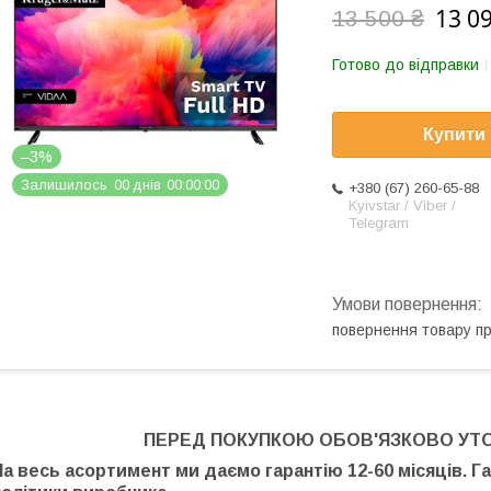
13 0
13 500 ₴
Готово до відправки
Купити
–3%
Залишилось
0
0
днів
0
0
0
0
0
0
+380 (67) 260-65-88
Kyivstar / Viber /
Telegram
повернення товару п
ПЕРЕД ПОКУПКОЮ ОБОВ'ЯЗКОВО УТ
На весь асортимент ми даємо гарантію 12-60 місяців. Г