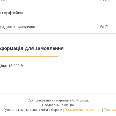
Інтерфейси
ездротові можливості
Wi-Fi
нформація для замовлення
іна:
13 090 ₴
Сайт створений на маркетплейсі
Prom.ua
Продавець на Bigl.ua
RTV: Аудіо/відео, побутова та комп'ютерна техніка з Європи |
Поскаржитися на контент
|
Політик