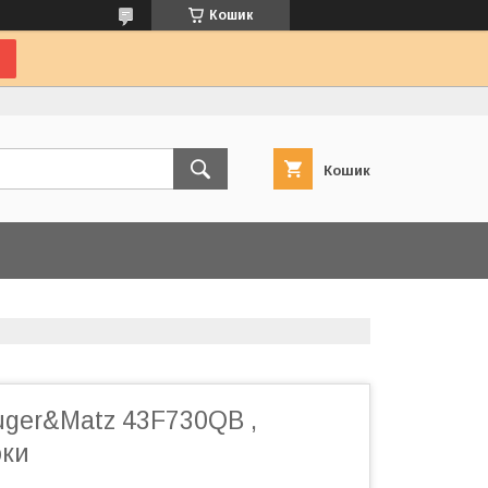
Кошик
Кошик
uger&Matz 43F730QB ,
оки