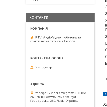
КОНТАКТИ
н
RTV: Аудіо/відео, побутова та
комп'ютерна техніка з Європи
В
О
Володимир
Т
телефон / viber / telegram: +38-067-
260-65-88, www.rtv-lviv.com, вул.
Городоцька, 359, Львів, Україна
Х