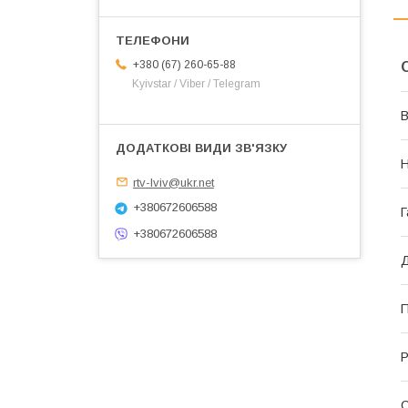
+380 (67) 260-65-88
Kyivstar / Viber / Telegram
В
rtv-lviv@ukr.net
+380672606588
Г
+380672606588
Д
П
Р