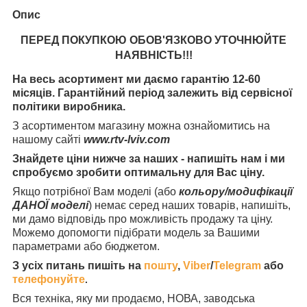
Опис
ПЕРЕД ПОКУПКОЮ ОБОВ'ЯЗКОВО УТОЧНЮЙТЕ
НАЯВНІСТЬ
!!!
На весь асортимент ми даємо гарантію 12-60
місяців. Гарантійний період залежить від сервісної
політики виробника.
З асортиментом магазину можна ознайомитись на
нашому сайті
www.rtv-lviv.com
Знайдете ціни нижче за наших - напишіть нам і ми
спробуємо зробити оптимальну для Вас ціну.
Якщо потрібної Вам моделі (або
кольору/модифікації
ДАНОЇ моделі
) немає серед наших товарів, напишіть,
ми дамо відповідь про можливість продажу та ціну.
Можемо допомогти підібрати модель за Вашими
параметрами або бюджетом.
З усіх питань пишіть на
пошту
,
Viber
/
Telegram
або
телефонуйте
.
Вся техніка, яку ми продаємо, НОВА, заводська