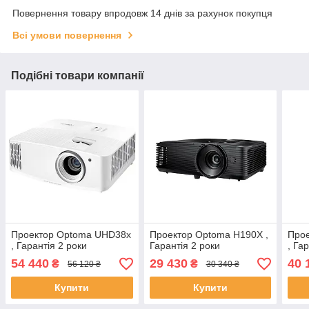
Повернення товару впродовж 14 днів за рахунок покупця
Всі умови повернення
Подібні товари компанії
Проектор Optoma UHD38x
Проектор Optoma H190X ,
Про
, Гарантія 2 роки
Гарантія 2 роки
, Га
54 440
29 430
40 
₴
₴
56 120 ₴
30 340 ₴
Купити
Купити