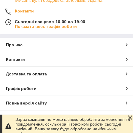
lviv.com, вул. Городоцька, 359, Львів, Україна
Контакти
Сьогодні працює з 10:00 до 19:00
Показати весь графік роботи
Про нас
Контакти
Доставка та оплата
Графік роботи
Повна версія сайту
Сайт створено на маркетплейсі
Prom.ua
Зараз компанія не може швидко обробляти замовлення та
повідомлення, оскільки за її графіком роботи сьогодні
вихідний. Вашу заявку буде оброблено найближчим
Політика конфіденційності