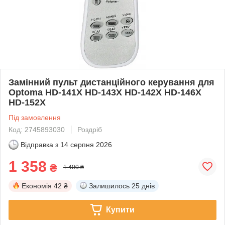
Замінний пульт дистанційного керування для
Optoma HD-141X HD-143X HD-142X HD-146X
HD-152X
Під замовлення
Код: 2745893030
Роздріб
Відправка з
14 серпня 2026
1 358
₴
1 400 ₴
Економія
42 ₴
Залишилось
25 днів
Купити