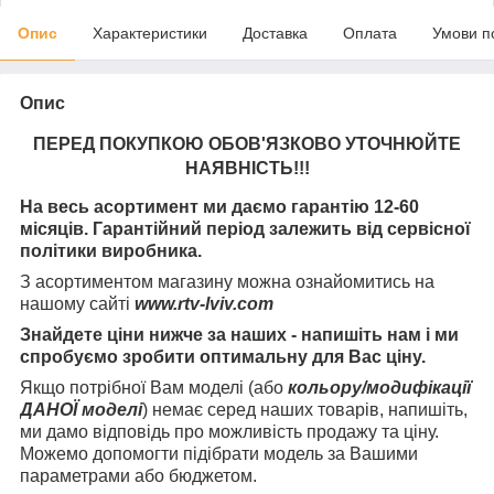
Опис
Характеристики
Доставка
Оплата
Умови п
Опис
ПЕРЕД ПОКУПКОЮ ОБОВ'ЯЗКОВО УТОЧНЮЙТЕ
НАЯВНІСТЬ
!!!
На весь асортимент ми даємо гарантію 12-60
місяців. Гарантійний період залежить від сервісної
політики виробника.
З асортиментом магазину можна ознайомитись на
нашому сайті
www.rtv-lviv.com
Знайдете ціни нижче за наших - напишіть нам і ми
спробуємо зробити оптимальну для Вас ціну.
Якщо потрібної Вам моделі (або
кольору/модифікації
ДАНОЇ моделі
) немає серед наших товарів, напишіть,
ми дамо відповідь про можливість продажу та ціну.
Можемо допомогти підібрати модель за Вашими
параметрами або бюджетом.