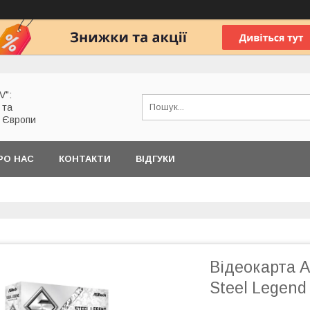
V":
 та
з Європи
РО НАС
КОНТАКТИ
ВІДГУКИ
Відеокарта 
Steel Legend