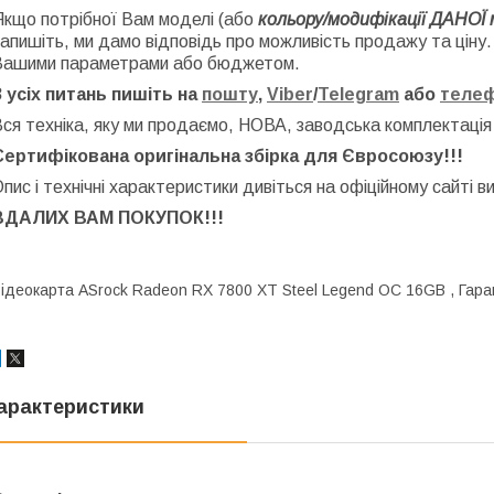
Якщо потрібної Вам моделі (або
кольору/модифікації ДАНОЇ 
апишіть, ми дамо відповідь про можливість продажу та ціну
Вашими параметрами або бюджетом.
З усіх питань пишіть на
пошту
,
Viber
/
Telegram
або
теле
ся техніка, яку ми продаємо, НОВА, заводська
комплектація
Сертифікована оригінальна збірка для Євросоюзу!!!
пис і технічні характеристики дивіться на офіційному сайті в
ВДАЛИХ ВАМ ПОКУПОК!!!
ідеокарта ASrock Radeon RX 7800 XT Steel Legend OC 16GB , Гара
арактеристики