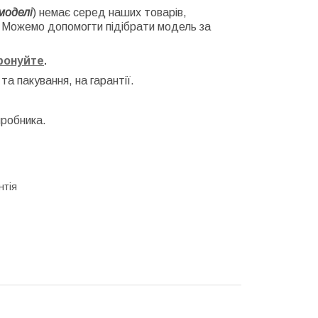
моделі
) немає серед наших товарів,
. Можемо допомогти підібрати модель за
фонуйте
.
 та
пакування, на гарантії.
иробника.
нтія