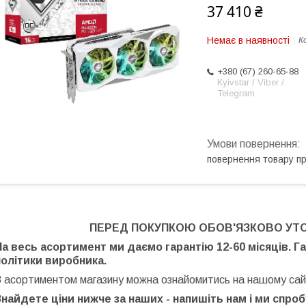
37 410 ₴
Немає в наявності
К
+380 (67) 260-65-88
Kyivstar / Viber /
Telegram
повернення товару п
ПЕРЕД ПОКУПКОЮ ОБОВ'ЯЗКОВО УТ
На весь асортимент ми даємо гарантію 12-60 місяців. Г
політики виробника.
З асортиментом магазину можна ознайомитись на нашому сай
Знайдете ціни нижче за наших - напишіть нам і ми спро