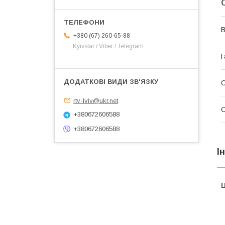
В
+380 (67) 260-65-88
Kyivstar / Viber / Telegram
Г
О
rtv-lviv@ukr.net
+380672606588
+380672606588
І
Ц