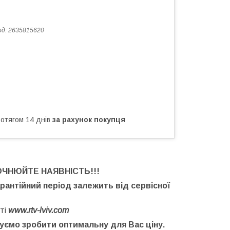
од:
2635815620
ротягом 14 днів
за рахунок покупця
ОЧНЮЙТЕ НАЯВНІСТЬ
!!!
арантійний період залежить від сервісної
ті
www.rtv-lviv.com
буємо зробити оптимальну для Вас ціну.