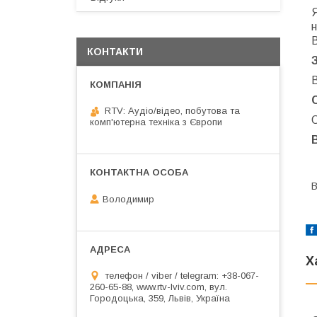
н
КОНТАКТИ
В
RTV: Аудіо/відео, побутова та
О
комп'ютерна техніка з Європи
В
Володимир
Х
телефон / viber / telegram: +38-067-
260-65-88, www.rtv-lviv.com, вул.
Городоцька, 359, Львів, Україна