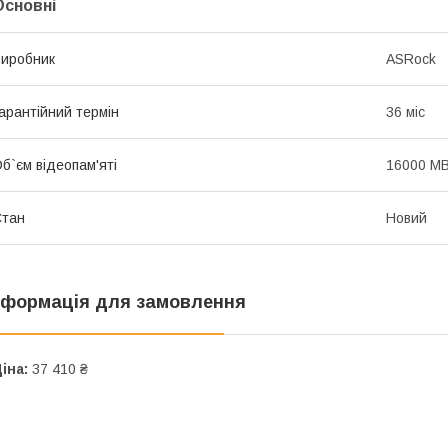
Основні
иробник
ASRock
арантійний термін
36 міс
б`єм відеопам'яті
16000 M
Стан
Новий
нформація для замовлення
іна:
37 410 ₴