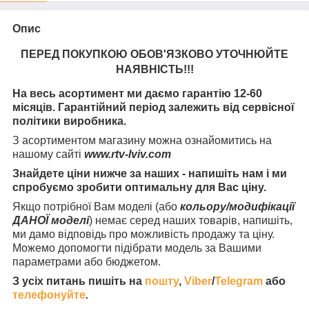
Опис
ПЕРЕД ПОКУПКОЮ ОБОВ'ЯЗКОВО УТОЧНЮЙТЕ
НАЯВНІСТЬ
!!!
На весь асортимент ми даємо гарантію 12-60
місяців. Гарантійний період залежить від сервісної
політики виробника.
З асортиментом магазину можна ознайомитись на
нашому сайті
www.rtv-lviv.com
Знайдете ціни нижче за наших - напишіть нам і ми
спробуємо зробити оптимальну для Вас ціну.
Якщо потрібної Вам моделі (або
кольору/модифікації
ДАНОЇ моделі
) немає серед наших товарів, напишіть,
ми дамо відповідь про можливість продажу та ціну.
Можемо допомогти підібрати модель за Вашими
параметрами або бюджетом.
З усіх питань пишіть на
пошту
,
Viber
/
Telegram
або
телефонуйте
.