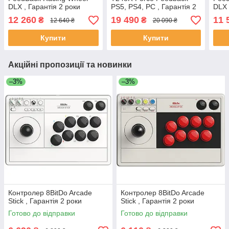
DLX , Гарантія 2 роки
PS5, PS4, PC , Гарантія 2
DLX 
роки
12 260
19 490
11 
₴
₴
12 640 ₴
20 090 ₴
Купити
Купити
Акційні пропозиції та новинки
–3%
–3%
Контролер 8BitDo Arcade
Контролер 8BitDo Arcade
Stick , Гарантія 2 роки
Stick , Гарантія 2 роки
Готово до відправки
Готово до відправки