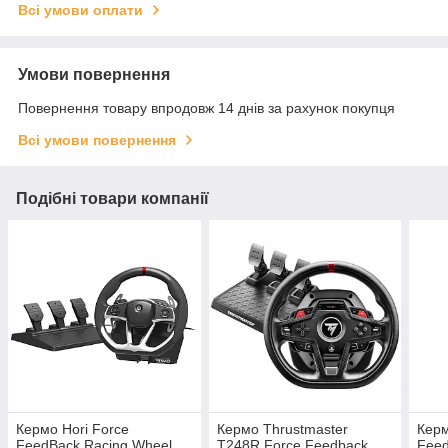
Всі умови оплати
Умови повернення
Повернення товару впродовж 14 днів за рахунок покупця
Всі умови повернення
Подібні товари компанії
Кермо Hori Force
Кермо Thrustmaster
Керм
FeedBack Racing Wheel
T248R Force Feedback
Feed