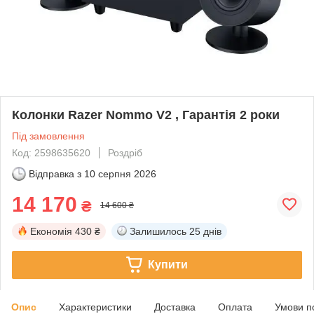
Колонки Razer Nommo V2 , Гарантія 2 роки
Під замовлення
Код: 2598635620
Роздріб
Відправка з
10 серпня 2026
14 170
₴
14 600 ₴
Економія
430 ₴
Залишилось
25 днів
Купити
Опис
Характеристики
Доставка
Оплата
Умови п