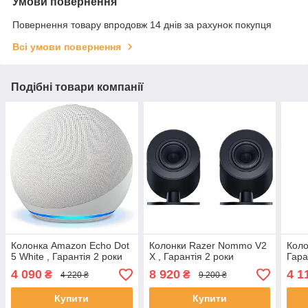
Умови повернення
Повернення товару впродовж 14 днів за рахунок покупця
Всі умови повернення
Подібні товари компанії
Колонка Amazon Echo Dot
Колонки Razer Nommo V2
Коло
5 White , Гарантія 2 роки
X , Гарантія 2 роки
Гара
4 090
8 920
4 1
₴
₴
4 220 ₴
9 200 ₴
Купити
Купити