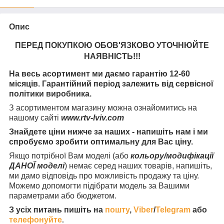
Опис
ПЕРЕД ПОКУПКОЮ ОБОВ'ЯЗКОВО УТОЧНЮЙТЕ
НАЯВНІСТЬ
!!!
На весь асортимент ми даємо гарантію 12-60
місяців. Гарантійний період залежить від сервісної
політики виробника.
З асортиментом магазину можна ознайомитись на
нашому сайті
www.rtv-lviv.com
Знайдете ціни нижче за наших - напишіть нам і ми
спробуємо зробити оптимальну для Вас ціну.
Якщо потрібної Вам моделі (або
кольору/модифікації
ДАНОЇ моделі
) немає серед наших товарів, напишіть,
ми дамо відповідь про можливість продажу та ціну.
Можемо допомогти підібрати модель за Вашими
параметрами або бюджетом.
З усіх питань пишіть на
пошту
,
Viber
/
Telegram
або
телефонуйте
.