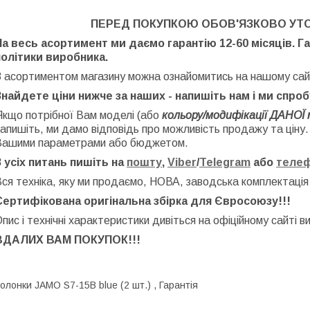
ПЕРЕД ПОКУПКОЮ ОБОВ'ЯЗКОВО УТ
На весь асортимент ми даємо гарантію 12-60 місяців. Г
політики виробника.
З асортиментом магазину можна ознайомитись на нашому сай
Знайдете ціни нижче за наших - напишіть нам і ми спро
Якщо потрібної Вам моделі (або
кольору/модифікації ДАНОЇ 
апишіть, ми дамо відповідь про можливість продажу та ціну
Вашими параметрами або бюджетом.
З усіх питань пишіть на
пошту
,
Viber
/
Telegram
або
теле
ся техніка, яку ми продаємо, НОВА, заводська
комплектація
Сертифікована оригінальна збірка для Євросоюзу!!!
пис і технічні характеристики дивіться на офіційному сайті в
ВДАЛИХ ВАМ ПОКУПОК!!!
олонки JAMO S7-15B blue (2 шт.) , Гарантія