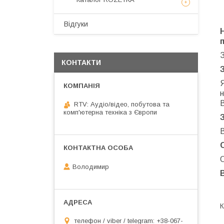
Відгуки
КОНТАКТИ
н
RTV: Аудіо/відео, побутова та
комп'ютерна техніка з Європи
В
О
Володимир
К
телефон / viber / telegram: +38-067-