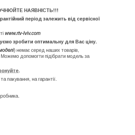
ОЧНЮЙТЕ НАЯВНІСТЬ
!!!
арантійний період залежить від сервісної
ті
www.rtv-lviv.com
буємо зробити оптимальну для Вас ціну.
моделі
) немає серед наших товарів,
. Можемо допомогти підібрати модель за
фонуйте
.
 та
пакування, на гарантії.
иробника.