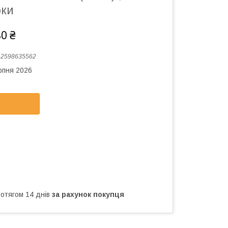
оки
40 ₴
:
2598635562
рпня 2026
ротягом 14 днів
за рахунок покупця