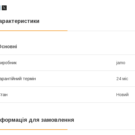
арактеристики
Основні
иробник
jamo
арантійний термін
24 міс
Стан
Новий
нформація для замовлення