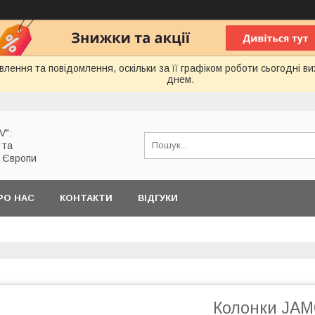
лення та повідомлення, оскільки за її графіком роботи сьогодні 
днем.
V":
 та
з Європи
РО НАС
КОНТАКТИ
ВІДГУКИ
Колонки JAMO