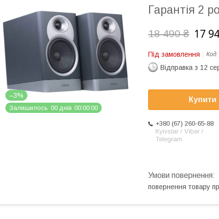
Гарантія 2 р
17 9
18 490 ₴
Під замовлення
Код
Відправка з 12 се
–3%
Купити
Залишилось
0
0
днів
0
0
0
0
0
0
+380 (67) 260-65-88
Kyivstar / Viber /
Telegram
повернення товару п