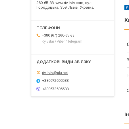
260-65-88, www.rtv-lviv.com, вул.
Городоцька, 359, Львів, Україна
Х
+380 (67) 260-65-88
Kyivstar / Viber / Telegram
В
rtv-lviv@ukr.net
Г
+380672606588
+380672606588
І