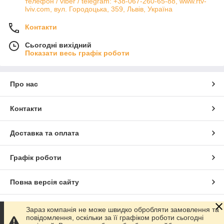
телефон / viber / telegram: +38-067-260-65-88, www.rtv-
lviv.com, вул. Городоцька, 359, Львів, Україна
Контакти
Сьогодні вихідний
Показати весь графік роботи
Про нас
Контакти
Доставка та оплата
Графік роботи
Повна версія сайту
Сайт створено на маркетплейсі
Prom.ua
Зараз компанія не може швидко обробляти замовлення та
повідомлення, оскільки за її графіком роботи сьогодні