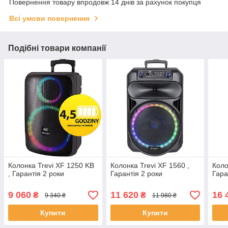
Повернення товару впродовж 14 днів за рахунок покупця
Всі умови повернення
Подібні товари компанії
Колонка Trevi XF 1250 KB
Колонка Trevi XF 1560 ,
Коло
, Гарантія 2 роки
Гарантія 2 роки
Гара
9 060
11 620
16 
₴
₴
9 340 ₴
11 980 ₴
Купити
Купити