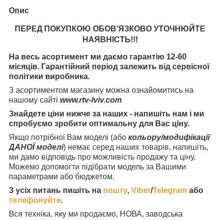
Опис
ПЕРЕД ПОКУПКОЮ ОБОВ'ЯЗКОВО УТОЧНЮЙТЕ
НАЯВНІСТЬ
!!!
На весь асортимент ми даємо гарантію 12-60
місяців. Гарантійний період залежить від сервісної
політики виробника.
З асортиментом магазину можна ознайомитись на
нашому сайті
www.rtv-lviv.com
Знайдете ціни нижче за наших - напишіть нам і ми
спробуємо зробити оптимальну для Вас ціну.
Якщо потрібної Вам моделі (або
кольору/модифікації
ДАНОЇ моделі
) немає серед наших товарів, напишіть,
ми дамо відповідь про можливість продажу та ціну.
Можемо допомогти підібрати модель за Вашими
параметрами або бюджетом.
З усіх питань пишіть на
пошту
,
Viber
/
Telegram
або
телефонуйте
.
Вся техніка, яку ми продаємо, НОВА, заводська